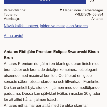
Lisää suo
Varastotilanne
I lager inom 7 arbetsdagar
Tuotenro
PREBISON-03-s54
Valmistaja
Antares
Näytä kaikki tuotteet, joiden valmistaja on Antares
Anna arvio!
Antares Ridhjälm Premium Eclipse Swarowski Bison
Brun
Antarès Premium ridhjälm i en blank guldbrun finish med
brunt läder och kromade detaljer kombinerar ett elegant
utseende med maximal komfort. Certifierad enligt de
senaste säkerhetsstandarderna och tillverkad i Frankrike.
Du kan enkelt byta storlek i hjälmen med de medföljande
paddarna. Dessa kan självklart tvättas i maskin 30 grader
för att alltid hålla hjälmen fräsch.
Antarès ridhjälmar går att få med tre olika skärmar.