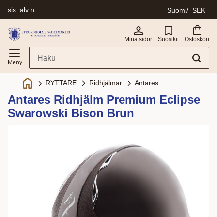
sis. alv:n
Suomi
SEK
Valikko
Mina sidor
Suosikit
Ostoskori
Ridhjälmar
Antares
RYTTARE
Antares Ridhjälm Premium Eclipse
Swarowski Bison Brun