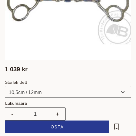
1 039
kr
Storlek Bett
Lukumäärä
-
+
OSTA
Lisää suo