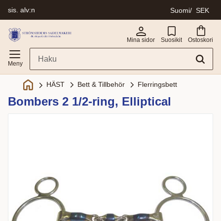
sis. alv:n
Suomi
SEK
Valikko
Mina sidor
Suosikit
Ostoskori
Bett & Tillbehör
Flerringsbett
HÄST
Bombers 2 1/2-ring, Elliptical