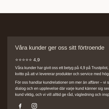
Våra kunder ger oss sitt förtroende
⭐️⭐️⭐️⭐️⭐️ 4,9
Våra kunder har givit oss ett betyg på 4,9 på Trustpilot, v
kvitto på att vi levererar produkter och service med hög 
För oss handlar kundrelationer om mer än affärer – vi st
dialog och en upplevelse där varje kund känner sig se
kund viktig, och vi vill alltid ge råd, vägledning och insp