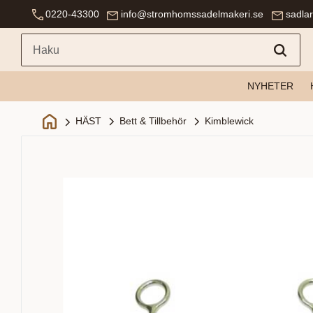
0220-43300
info@stromhomssadelmakeri.se
sadla
NYHETER
Bett & Tillbehör
Kimblewick
HÄST