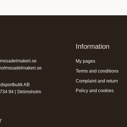
Information
lmssadelmakeri.se
my pages
holmssadelmakeri.se
terms and conditions
complaint and return
dsportbutik AB
policy and cookies
 734 94 | Strömsholm
r
7