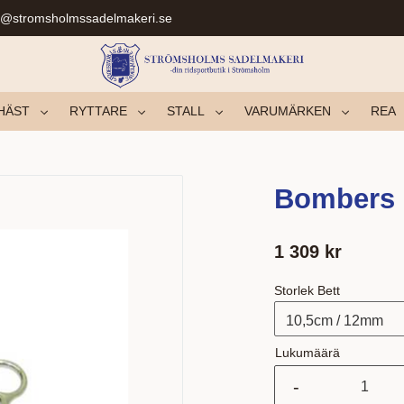
r@stromsholmssadelmakeri.se
HÄST
RYTTARE
STALL
VARUMÄRKEN
REA
Bombers 
1 309
kr
Storlek Bett
Lukumäärä
-