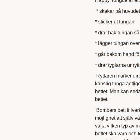
Happy Tongue är ett 
* skakar på huvudet
* sticker ut tungan
* drar bak tungan så
* lägger tungan över
* går bakom hand för
* drar tyglarna ur ry
Ryttaren märker dire
känslig tunga äntli
bettet. Man kan seda
bettet.
Bombers bett tillver
möjlighet att själv v
välja vilken typ av m
bettet ska vara och 