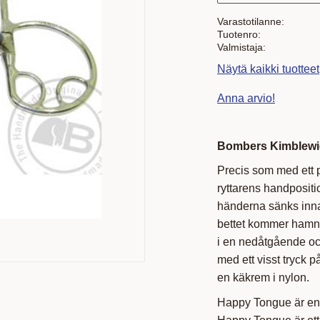
Varastotilanne
Tuotenro
Valmistaja
Näytä kaikki tuottee
Anna arvio!
Bombers Kimblewi
Precis som med ett 
ryttarens handpositi
händerna sänks inna
bettet kommer hamna 
i en nedåtgående oc
med ett visst tryck 
en käkrem i nylon.
Happy Tongue är en 