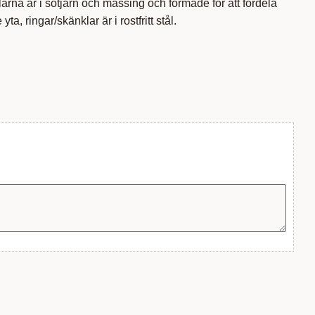
na är i sötjärn och mässing och formade för att fördela
yta, ringar/skänklar är i rostfritt stål.