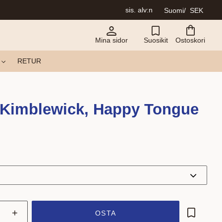
sis. alv:n
Suomi
SEK
Mina sidor
Suosikit
Ostoskori
RETUR
Kimblewick, Happy Tongue
+
OSTA
Lisää su