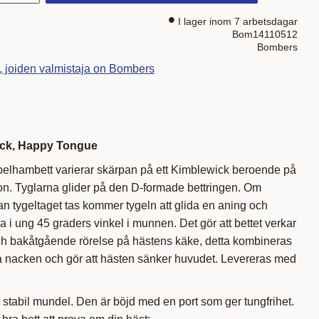
I lager inom 7 arbetsdagar
Bom14110512
Bombers
t, joiden valmistaja on Bombers
ck, Happy Tongue
pelhambett varierar skärpan på ett Kimblewick beroende på
on. Tyglarna glider på den D-formade bettringen. Om
n tygeltaget tas kommer tygeln att glida en aning och
i ung 45 graders vinkel i munnen. Det gör att bettet verkar
h bakåtgående rörelse på hästens käke, detta kombineras
på nacken och gör att hästen sänker huvudet. Levereras med
stabil mundel. Den är böjd med en port som ger tungfrihet.