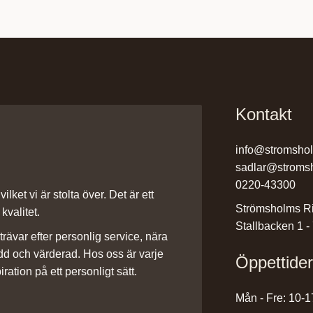
Kontakt
info@stromsho
sadlar@stroms
0220-43300
ilket vi är stolta över. Det är ett
Strömsholms Ri
kvalitet.
Stallbacken 1 -
rävar efter personlig service, nära
dd och värderad. Hos oss är varje
Öppettide
iration på ett personligt sätt.
Mån - Fre: 10-1