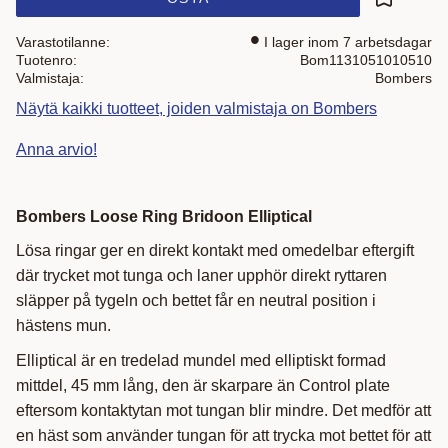
Lisää suo
Varastotilanne
I lager inom 7 arbetsdagar
Tuotenro
Bom1131051010510
Valmistaja
Bombers
Näytä kaikki tuotteet, joiden valmistaja on Bombers
Anna arvio!
Bombers Loose Ring Bridoon Elliptical
Lösa ringar ger en direkt kontakt med omedelbar eftergift
där trycket mot tunga och laner upphör direkt ryttaren
släpper på tygeln och bettet får en neutral position i
hästens mun.
Elliptical är en tredelad mundel med elliptiskt formad
mittdel, 45 mm lång, den är skarpare än Control plate
eftersom kontaktytan mot tungan blir mindre. Det medför att
en häst som använder tungan för att trycka mot bettet för att