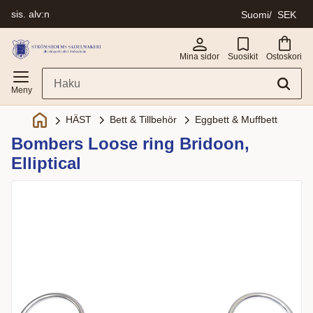
sis. alv:n
Suomi
SEK
Valikko
Mina sidor
Suosikit
Ostoskori
Bett & Tillbehör
Eggbett & Muffbett
HÄST
Bombers Loose ring Bridoon,
Elliptical