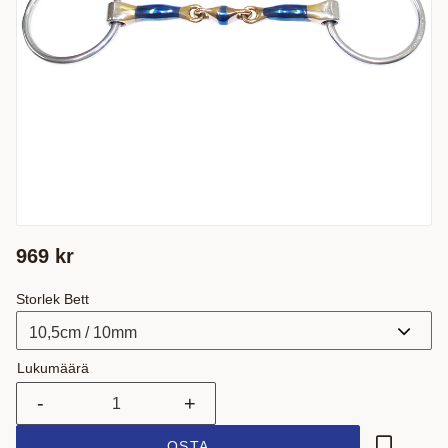
969
kr
Storlek Bett
Lukumäärä
-
+
OSTA