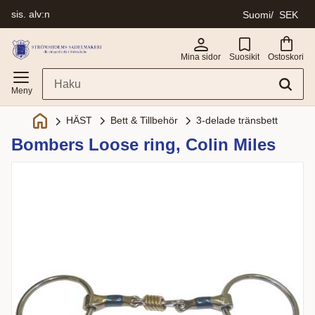
sis. alv:n
Suomi
SEK
Valikko
Mina sidor
Suosikit
Ostoskori
Bett & Tillbehör
3-delade tränsbett
HÄST
Bombers Loose ring, Colin Miles