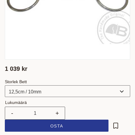
1 039
kr
Storlek Bett
Lukumäärä
-
+
OSTA
Lisää suo