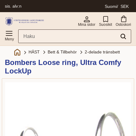
sis. alv:n
Suomi
SEK
Valikko
Mina sidor
Suosikit
Ostoskori
Bett & Tillbehör
2-delade tränsbett
HÄST
Bombers Loose ring, Ultra Comfy
LockUp