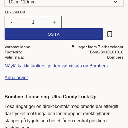
Lukumäärä
-
+
OSTA
Lisää suo
Varastotilanne
I lager inom 7 arbetsdagar
Tuotenro
Bom28010101010
Valmistaja
Bombers
Näytä kaikki tuotteet, joiden valmistaja on Bombers
Anna arvio!
Bombers Loose ring, Ultra Comfy Lock Up
Lösa ringar ger en direkt kontakt med omedelbar eftergift
där trycket mot tunga och laner upphör direkt ryttaren
släpper på tygeln och bettet får en neutral position i
hästens mun.