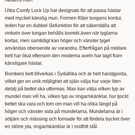
Ultra Comfy Lock Up har designats för att passa hästar
med mycket känslig mun. Formen följer tungans kontur,
leden har en dubbel låsfunktion för att säkerställa att
vinkeln över tungan behålls korrekt även när tyglarna
kortas, men samtidigt kan höger och vänster tygel
användas oberoende av varandra. Efterfrågan på mildare
bett har ökat eftersom den moderna aveln har tagit fram
känsligare hästar.
Bombers bett tillverkas i Sydafrika och är helt handgjorda,
vilket ger en unik möjlighet att själv välja hur varje liten
detalj på bettet ska utformas. Man kan välja vilken typ av
mundel man vill ha, vilken typ av ringar/skänklar, hur tjockt
bettet ska vara och tom om man vill ha olika längd på
höger och vänster sida på mundelarna. Mundelarna är i
sötjärn och mässing och formade för att fördela trycket över
en större yta, ringar/skänklar är i rostfritt stål.