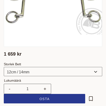
1 659
kr
Storlek Bett
Lukumäärä
-
+
OSTA
Lisää suo