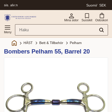
sis. alv:n
Suomi
SEK
Valikko
Mina sidor
Suosikit
Ostoskori
Bett & Tillbehör
Pelham
HÄST
Bombers Pelham 55, Barrel 20