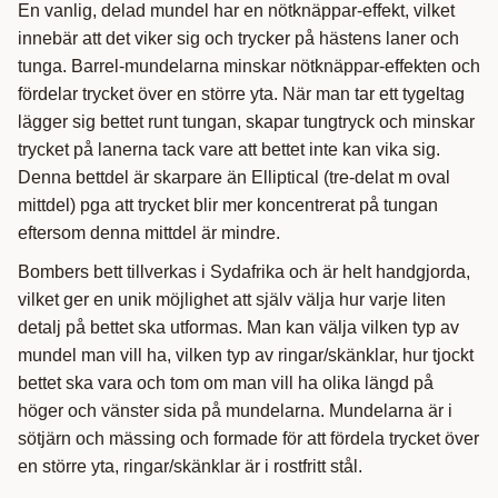
En vanlig, delad mundel har en nötknäppar-effekt, vilket
innebär att det viker sig och trycker på hästens laner och
tunga. Barrel-mundelarna minskar nötknäppar-effekten och
fördelar trycket över en större yta. När man tar ett tygeltag
lägger sig bettet runt tungan, skapar tungtryck och minskar
trycket på lanerna tack vare att bettet inte kan vika sig.
Denna bettdel är skarpare än Elliptical (tre-delat m oval
mittdel) pga att trycket blir mer koncentrerat på tungan
eftersom denna mittdel är mindre.
Bombers bett tillverkas i Sydafrika och är helt handgjorda,
vilket ger en unik möjlighet att själv välja hur varje liten
detalj på bettet ska utformas. Man kan välja vilken typ av
mundel man vill ha, vilken typ av ringar/skänklar, hur tjockt
bettet ska vara och tom om man vill ha olika längd på
höger och vänster sida på mundelarna. Mundelarna är i
sötjärn och mässing och formade för att fördela trycket över
en större yta, ringar/skänklar är i rostfritt stål.