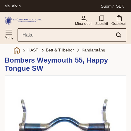
sis. alv:n
Suomi
SEK
Valikko
Mina sidor
Suosikit
Ostoskori
Bett & Tillbehör
Kandarstång
HÄST
Bombers Weymouth 55, Happy
Tongue SW