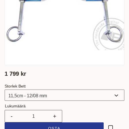
1 799
kr
Storlek Bett
Lukumäärä
-
+
OSTA