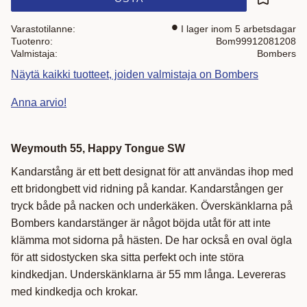
Lisää suo
Varastotilanne
I lager inom 5 arbetsdagar
Tuotenro
Bom99912081208
Valmistaja
Bombers
Näytä kaikki tuotteet, joiden valmistaja on Bombers
Anna arvio!
Weymouth 55, Happy Tongue SW
Kandarstång är ett bett designat för att användas ihop med
ett bridongbett vid ridning på kandar. Kandarstången ger
tryck både på nacken och underkäken. Överskänklarna på
Bombers kandarstänger är något böjda utåt för att inte
klämma mot sidorna på hästen. De har också en oval ögla
för att sidostycken ska sitta perfekt och inte störa
kindkedjan. Underskänklarna är 55 mm långa. Levereras
med kindkedja och krokar.