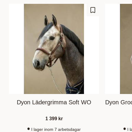
Lisää suosikiksi
Dyon Lädergrimma Soft WO
Dyon Gro
1 399
kr
I lager inom 7 arbetsdagar
I 