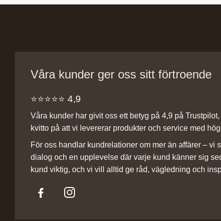
Våra kunder ger oss sitt förtroende
⭐️⭐️⭐️⭐️⭐️ 4,9
Våra kunder har givit oss ett betyg på 4,9 på Trustpilot, v
kvitto på att vi levererar produkter och service med hög 
För oss handlar kundrelationer om mer än affärer – vi st
dialog och en upplevelse där varje kund känner sig se
kund viktig, och vi vill alltid ge råd, vägledning och insp