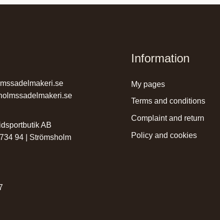
Information
lmssadelmakeri.se
my pages
holmssadelmakeri.se
terms and conditions
complaint and return
dsportbutik AB
policy and cookies
 734 94 | Strömsholm
r
7