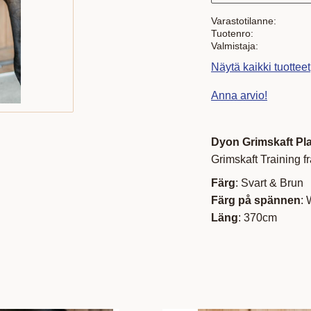
Varastotilanne
Tuotenro
Valmistaja
Näytä kaikki tuottee
Anna arvio!
Dyon Grimskaft Pl
Grimskaft Training f
Färg
: Svart & Brun
Färg på spännen
: 
Läng
: 370cm