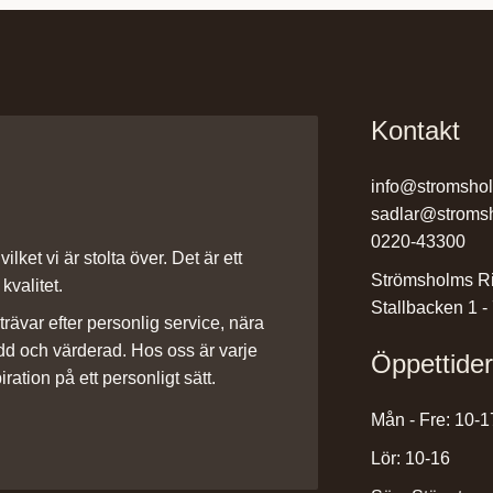
Kontakt
info@stromsho
sadlar@stroms
0220-43300
ilket vi är stolta över. Det är ett
Strömsholms Ri
kvalitet.
Stallbacken 1 -
rävar efter personlig service, nära
dd och värderad. Hos oss är varje
Öppettide
iration på ett personligt sätt.
Mån - Fre: 10-1
Lör: 10-16