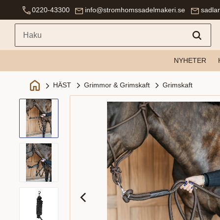
0220-43300
info@stromhomssadelmakeri.se
sadla
NYHETER
Grimmor & Grimskaft
Grimskaft
HÄST