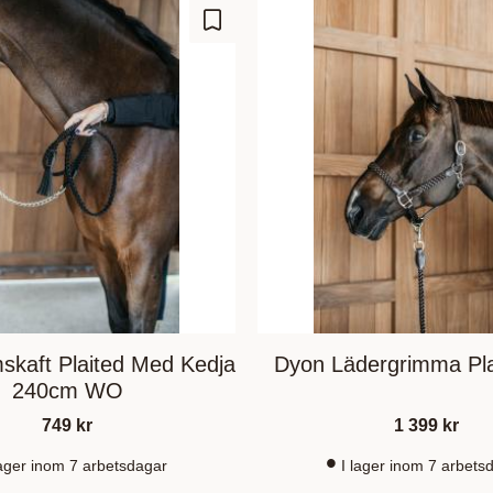
Lisää suosikiksi
skaft Plaited Med Kedja
Dyon Lädergrimma Pl
240cm WO
749
kr
1 399
kr
lager inom 7 arbetsdagar
I lager inom 7 arbets