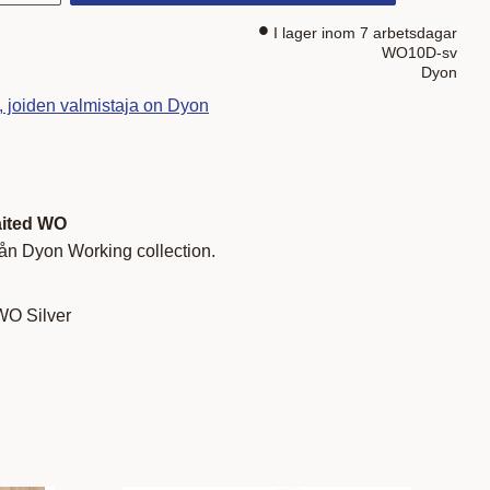
I lager inom 7 arbetsdagar
WO10D-sv
Dyon
t, joiden valmistaja on Dyon
aited WO
rån Dyon Working collection.
WO Silver