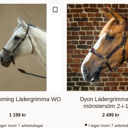
Lisää suosikiksi
oming Lädergrimma WO
Dyon Lädergrimm
mönstersöm 2-i-
1 199
kr
2 499
kr
lager inom 7 arbetsdagar
I lager inom 7 arbets