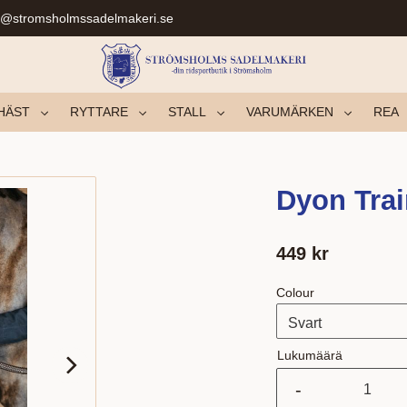
r@stromsholmssadelmakeri.se
HÄST
RYTTARE
STALL
VARUMÄRKEN
REA
Dyon Tra
449
kr
Colour
Lukumäärä
-