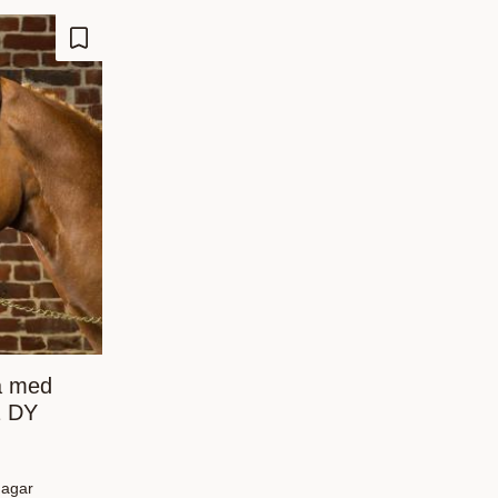
Lisää suosikiksi
a med
1 DY
dagar