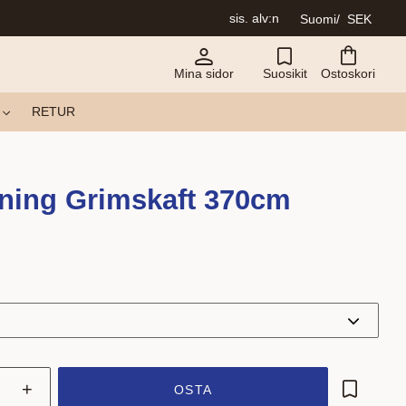
sis. alv:n
Suomi
SEK
Mina sidor
Suosikit
Ostoskori
RETUR
ining Grimskaft 370cm
+
OSTA
Lisää su