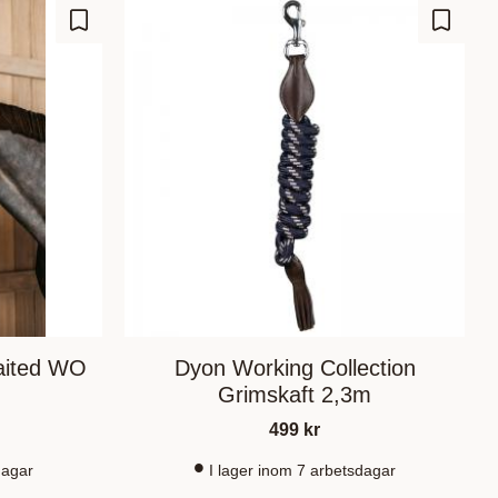
Lisää suosikiksi
Lisää s
aited WO
Dyon Working Collection
Grimskaft 2,3m
499
kr
dagar
I lager inom 7 arbetsdagar