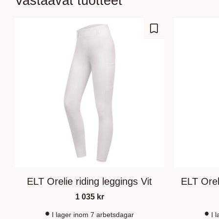
Vastaavat tuotteet
Lisää suosikiksi
ELT Orelie riding leggings Vit
ELT Orel
1 035
kr
I lager inom 7 arbetsdagar
I 