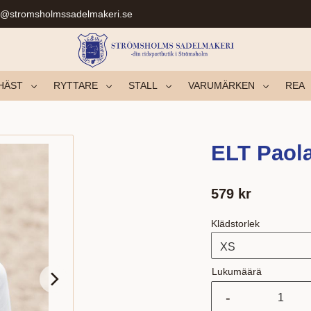
r@stromsholmssadelmakeri.se
HÄST
RYTTARE
STALL
VARUMÄRKEN
REA
ELT Paola
579
kr
Klädstorlek
Lukumäärä
-