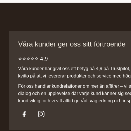
Våra kunder ger oss sitt förtroende
⭐️⭐️⭐️⭐️⭐️ 4,9
Våra kunder har givit oss ett betyg på 4,9 på Trustpilot, v
kvitto på att vi levererar produkter och service med hög 
För oss handlar kundrelationer om mer än affärer – vi st
dialog och en upplevelse där varje kund känner sig se
kund viktig, och vi vill alltid ge råd, vägledning och insp