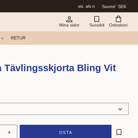
sis. alv:n
Suomi
SEK
Mina sidor
Suosikit
Ostoskori
RETUR
 Tävlingsskjorta Bling Vit
+
OSTA
Lisää su