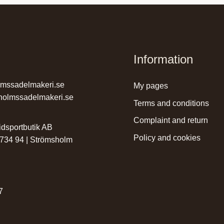
Information
lmssadelmakeri.se
my pages
holmssadelmakeri.se
terms and conditions
complaint and return
dsportbutik AB
policy and cookies
 734 94 | Strömsholm
r
7