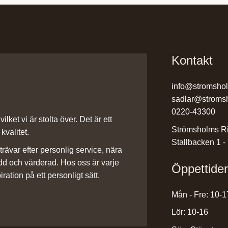
Kontakt
info@stromsho
sadlar@stroms
0220-43300
ilket vi är stolta över. Det är ett
Strömsholms Ri
kvalitet.
Stallbacken 1 -
rävar efter personlig service, nära
dd och värderad. Hos oss är varje
Öppettide
iration på ett personligt sätt.
Mån - Fre: 10-1
Lör: 10-16