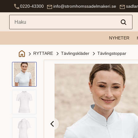
0220-43300
info@stromhomssadelmakeri.se
sadla
NYHETER
Tävlingskläder
Tävlingstoppar
RYTTARE