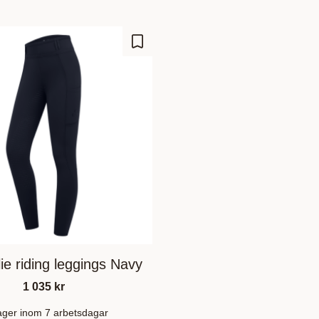
Lisää suosikiksi
ie riding leggings Navy
1 035
kr
lager inom 7 arbetsdagar