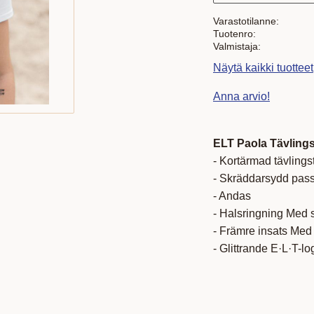
Varastotilanne
Tuotenro
Valmistaja
Näytä kaikki tuotteet
Anna arvio!
ELT Paola Tävlings
- Kortärmad tävlingst
- Skräddarsydd pas
- Andas
- Halsringning Med 
- Främre insats Med 
- Glittrande E·L·T-l