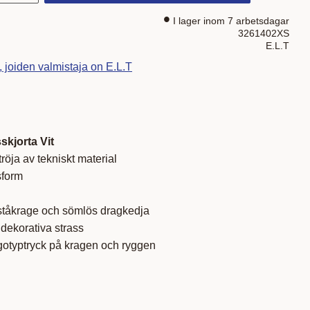
I lager inom 7 arbetsdagar
3261402XS
E.L.T
, joiden valmistaja on E.L.T
skjorta Vit
röja av tekniskt material
sform
ståkrage och sömlös dragkedja
dekorativa strass
ogotyptryck på kragen och ryggen