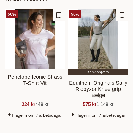
50
%
50
%
Lisää suosikiksi
Lisää
Kampanjvara
Penelope Iconic Strass
Equithem Originals Sally
T-Shirt Vit
Ridbyxor Knee grip
Beige
224
kr
449
kr
575
kr
1 149
kr
I lager inom 7 arbetsdagar
I lager inom 7 arbetsdagar