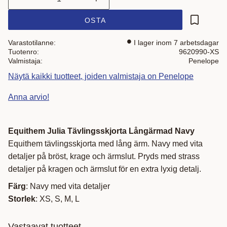
OSTA
Lisää suo
Varastotilanne
I lager inom 7 arbetsdagar
Tuotenro
9620990-XS
Valmistaja
Penelope
Näytä kaikki tuotteet, joiden valmistaja on Penelope
Anna arvio!
Equithem Julia Tävlingsskjorta Långärmad Navy
Equithem tävlingsskjorta med lång ärm. Navy med vita
detaljer på bröst, krage och ärmslut. Pryds med strass
detaljer på kragen och ärmslut för en extra lyxig detalj.
Färg
: Navy med vita detaljer
Storlek
: XS, S, M, L
Vastaavat tuotteet