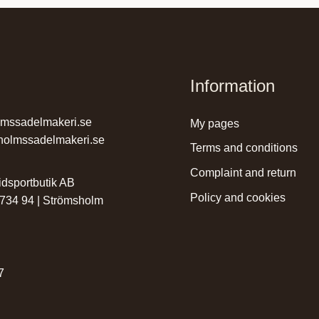
Information
lmssadelmakeri.se
my pages
holmssadelmakeri.se
terms and conditions
complaint and return
dsportbutik AB
policy and cookies
 734 94 | Strömsholm
r
7