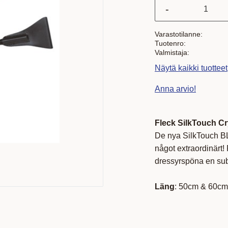
-
Varastotilanne
Tuotenro
Valmistaja
Näytä kaikki tuotteet
Anna arvio!
Fleck SilkTouch C
De nya SilkTouch BLU
något extraordinärt
dressyrspöna en subt
Läng
: 50cm & 60cm