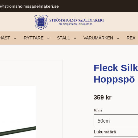
r@stromsholmssadelmakeri.se
HÄST
RYTTARE
STALL
VARUMÄRKEN
REA
Fleck Sil
Hoppspö
359
kr
Size
Lukumäärä