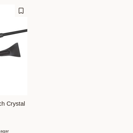
Lisää suosikiksi
h Crystal
dagar