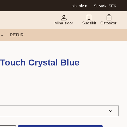
sis. alv:n
Suomi
SEK
Mina sidor
Suosikit
Ostoskori
RETUR
kTouch Crystal Blue