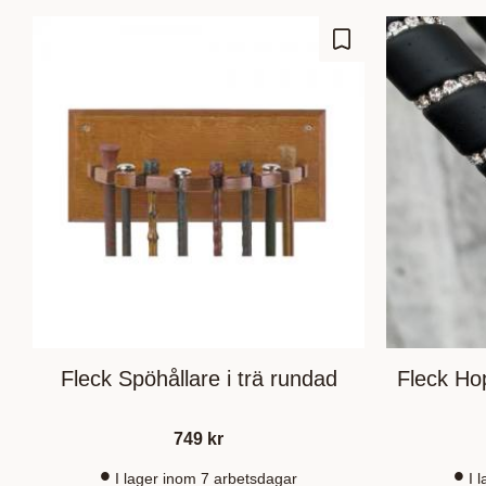
Lisää suosikiksi
Fleck Spöhållare i trä rundad
Fleck Ho
749
kr
I lager inom 7 arbetsdagar
I 