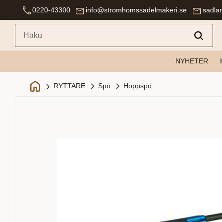
0220-43300
info@stromhomssadelmakeri.se
sadla
NYHETER
Spö
Hoppspö
RYTTARE