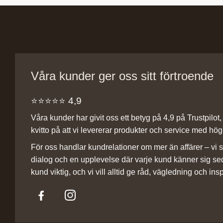
Våra kunder ger oss sitt förtroende
⭐️⭐️⭐️⭐️⭐️ 4,9
Våra kunder har givit oss ett betyg på 4,9 på Trustpilot, v
kvitto på att vi levererar produkter och service med hög 
För oss handlar kundrelationer om mer än affärer – vi st
dialog och en upplevelse där varje kund känner sig se
kund viktig, och vi vill alltid ge råd, vägledning och insp