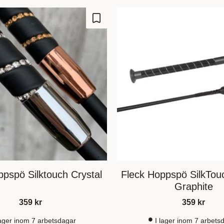
Lisää suosikiksi
ppspö Silktouch Crystal
Fleck Hoppspö SilkTouc
Graphite
359
kr
359
kr
lager inom 7 arbetsdagar
I lager inom 7 arbets