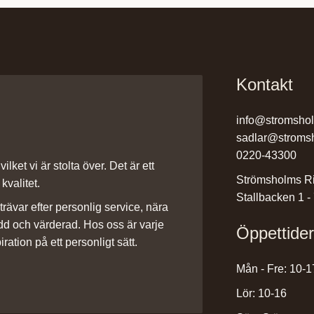
Kontakt
info@stromsho
sadlar@stroms
0220-43300
ilket vi är stolta över. Det är ett
Strömsholms Ri
kvalitet.
Stallbacken 1 -
rävar efter personlig service, nära
dd och värderad. Hos oss är varje
Öppettide
iration på ett personligt sätt.
Mån - Fre: 10-1
Lör: 10-16