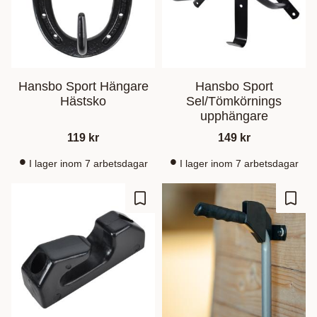
Hansbo Sport Hängare
Hansbo Sport
Hästsko
Sel/Tömkörnings
upphängare
119
kr
149
kr
I lager inom 7 arbetsdagar
I lager inom 7 arbetsdagar
Lisää suosikiksi
Lisää