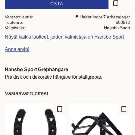
OSTA
Lisää suo
Varastotilanne
I lager inom 7 arbetsdagar
Tuotenro
603572
Valmistaja
Hansbo Sport
Näytä kaikki tuotteet, joiden valmistaja on Hansbo Sport
Anna arvio!
Hansbo Sport Grephängare
Praktisk och dekorativ hängare för stallgrepar.
Vastaavat tuotteet
Lisää suosikiksi
Lisää