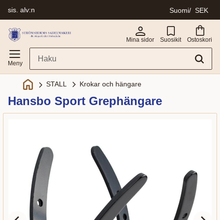
sis. alv:n
Suomi
SEK
Valikko
Mina sidor
Suosikit
Ostoskori
Krokar och hängare
STALL
Hansbo Sport Grephängare