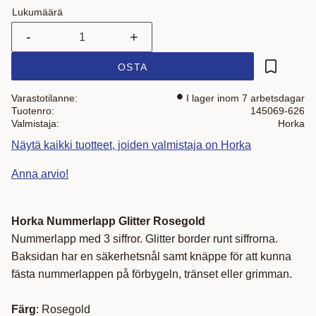
Lukumäärä
-
+
OSTA
Lisää suo
Varastotilanne
I lager inom 7 arbetsdagar
Tuotenro
145069-626
Valmistaja
Horka
Näytä kaikki tuotteet, joiden valmistaja on Horka
Anna arvio!
Horka Nummerlapp Glitter Rosegold
Nummerlapp med 3 siffror. Glitter border runt siffrorna.
Baksidan har en säkerhetsnål samt knäppe för att kunna
fästa nummerlappen på förbygeln, tränset eller grimman.
Färg
: Rosegold