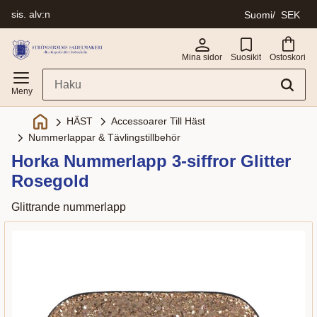
sis. alv:n
Suomi
SEK
Valikko
Mina sidor
Suosikit
Ostoskori
Accessoarer Till Häst
HÄST
Nummerlappar & Tävlingstillbehör
Horka Nummerlapp 3-siffror Glitter
Rosegold
Glittrande nummerlapp