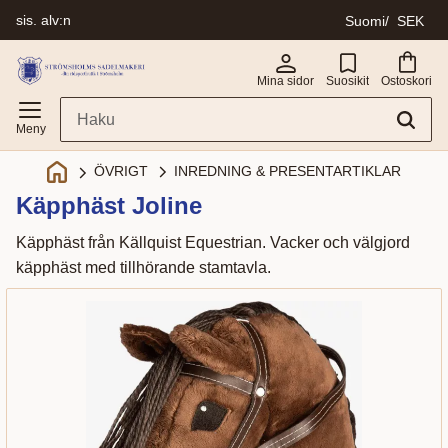
sis. alv:n
Suomi
SEK
Valikko
Mina sidor
Suosikit
Ostoskori
INREDNING & PRESENTARTIKLAR
ÖVRIGT
Käpphäst Joline
Käpphäst från Källquist Equestrian. Vacker och välgjord
käpphäst med tillhörande stamtavla.