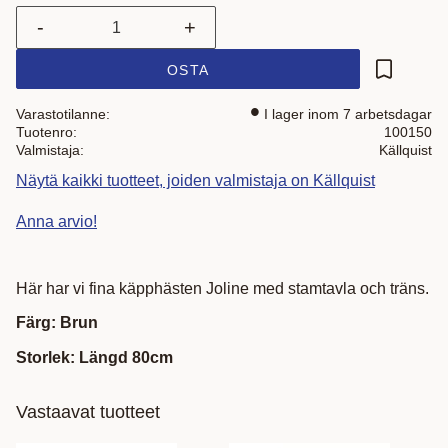
-
+
OSTA
Lisää suo
Varastotilanne
I lager inom 7 arbetsdagar
Tuotenro
100150
Valmistaja
Källquist
Näytä kaikki tuotteet, joiden valmistaja on Källquist
Anna arvio!
Här har vi fina käpphästen Joline med stamtavla och träns.
Färg: Brun
Storlek: Längd 80cm
Vastaavat tuotteet