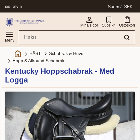
sis. alv:n
Suomi
SEK
Valikko
Mina sidor
Suosikit
Ostoskori
Schabrak & Huvor
HÄST
Hopp & Allround Schabrak
Kentucky Hoppschabrak - Med
Logga