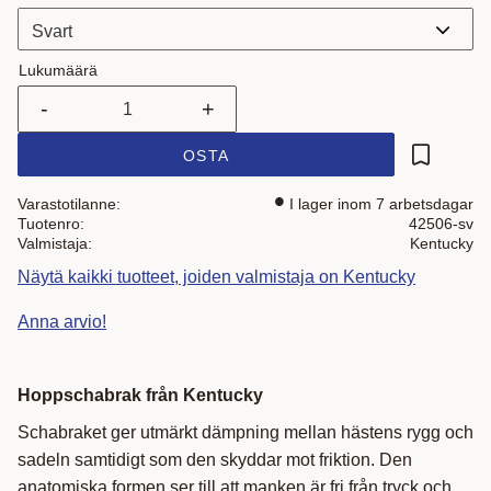
Lukumäärä
-
+
OSTA
Lisää suo
Varastotilanne
I lager inom 7 arbetsdagar
Tuotenro
42506-sv
Valmistaja
Kentucky
Näytä kaikki tuotteet, joiden valmistaja on Kentucky
Anna arvio!
Hoppschabrak från Kentucky
Schabraket ger utmärkt dämpning mellan hästens rygg och
sadeln samtidigt som den skyddar mot friktion. Den
anatomiska formen ser till att manken är fri från tryck och