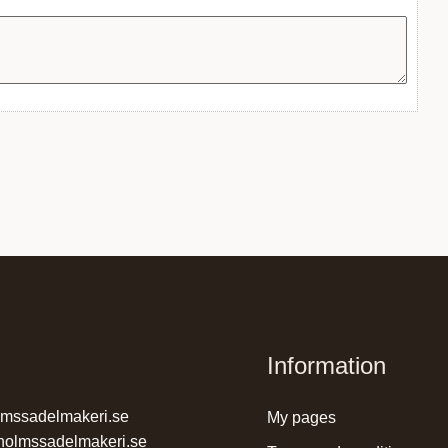
Information
lmssadelmakeri.se
my pages
holmssadelmakeri.se