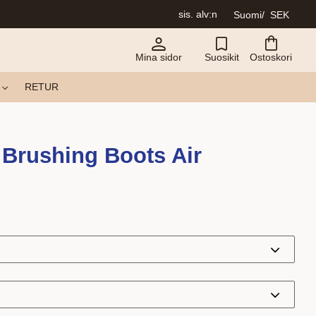
sis. alv:n
Suomi
SEK
Mina sidor
Suosikit
Ostoskori
RETUR
Brushing Boots Air