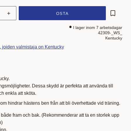
+
OSTA
Lisää su
I lager inom 7 arbetsdagar
42309-_WS_
Kentucky
t, joiden valmistaja on Kentucky
ucky.
gsmöjligheter. Dessa skydd är perfekta att använda till
ch enkla att sköta.
om hindrar hästens ben från att bli överhettade vid träning.
både fram och bak. (Rekommenderar att ta en storlek upp
n)
kinn.