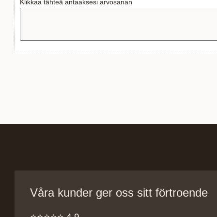
Klikkaa tähteä antaaksesi arvosanan
Våra kunder ger oss sitt förtroende
⭐️⭐️⭐️⭐️⭐️ 4,9