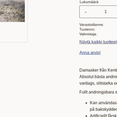
Lukumäärä
-
Varastotilanne
Tuotenro
Valmistaja
Näytä kaikki tuottee
Anna arvio!
Damasker från Kent
Absolut bästa andnin
vardags, slitstarka o
Fullt andningsbara s
Kan användas 
på bakskydde
Artificiellt fårs