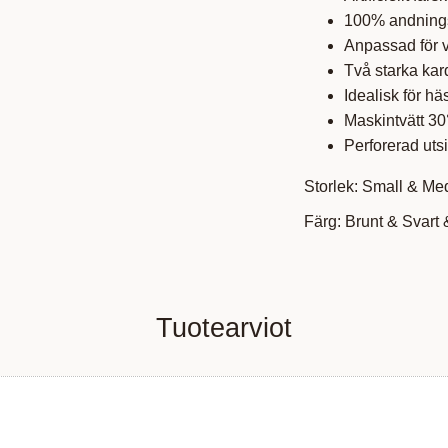
100% andnings
Anpassad för 
Två starka kar
Idealisk för h
Maskintvätt 30
Perforerad uts
Storlek: Small & M
Färg: Brunt & Svart 
Tuotearviot