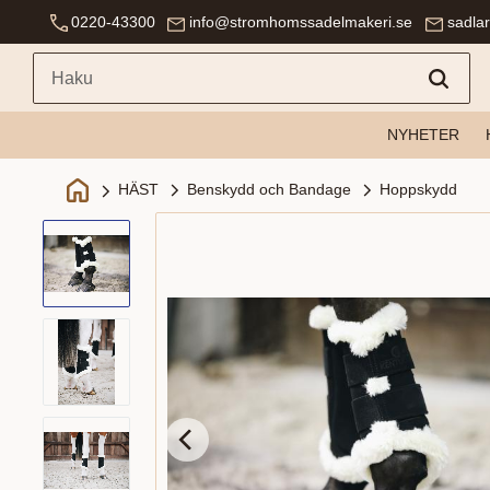
0220-43300
info@stromhomssadelmakeri.se
sadla
NYHETER
Benskydd och Bandage
Hoppskydd
HÄST