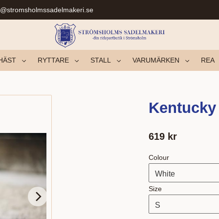
r@stromsholmssadelmakeri.se
HÄST
RYTTARE
STALL
VARUMÄRKEN
REA
Kentucky 
619
kr
Colour
Size