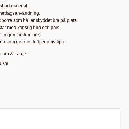
bart material.
vardagsanvändning.
dborre som håller skyddet bra på plats.
ästar med känslig hud och päls.
° (ingen torktumlare)
ida som ger mer luftgenomsläpp.
edium & Large
& Vit