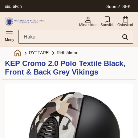
sis. alv:n
Suomi
SEK
Valikko
Mina sidor
Suosikit
Ostoskori
Ridhjälmar
RYTTARE
KEP Cromo 2.0 Polo Textile Black,
Front & Back Grey Vikings