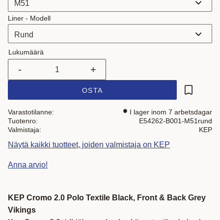
Liner - Modell
Lukumäärä
-
+
OSTA
Lisää suo
Varastotilanne
I lager inom 7 arbetsdagar
Tuotenro
E54262-B001-M51rund
Valmistaja
KEP
Näytä kaikki tuotteet, joiden valmistaja on KEP
Anna arvio!
KEP Cromo 2.0 Polo Textile Black, Front & Back Grey
Vikings