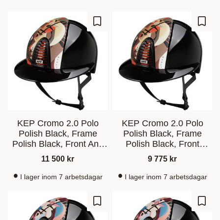
Lisää suosikiksi
Lisää
KEP Cromo 2.0 Polo
KEP Cromo 2.0 Polo
Polish Black, Frame
Polish Black, Frame
Polish Black, Front And
Polish Black, Front
Back Orange Pegasus
Orange Pegasus
11 500
kr
9 775
kr
I lager inom 7 arbetsdagar
I lager inom 7 arbetsdagar
Lisää suosikiksi
Lisää