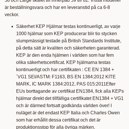
58 och Large skalet till innerpad 59 till 62. Vissa modeller
är beställningsvara och har en leveranstid på ca 6-8
veckor.
Säkerhet KEP Hjälmar testas kontinuerligt, av varje
1000 hjälmar som KEP producerar blir tio stycken
slumpmässigt testade på British Standards Institute,
på detta sätt är kvaliten och säkerheten garanterad.
KEP är den enda hjälmen i världen som har fem
olika säkerhetscertificat. KEP hjälmarna testas
kontinuerligt och har certifikaten : CE EN 1384 +
´VG1 SEI/ASTM: F1163, BS EN 1384:2012 KITE
MARK, IC MARK 1384:2012, PAS 015:2011Efter
EUs borttagande av certifikat EN1384, fick alla KEPs
hjälmar direkt det tillfälliga certifikatet EN1384 + VG1
och är därmed fortsatt godkända världen över! I
nuläget är det endast KEP Italia och Charles Owen
som har erhållit dessa certifikat och det är
produktionsstop för alla övriga märken.