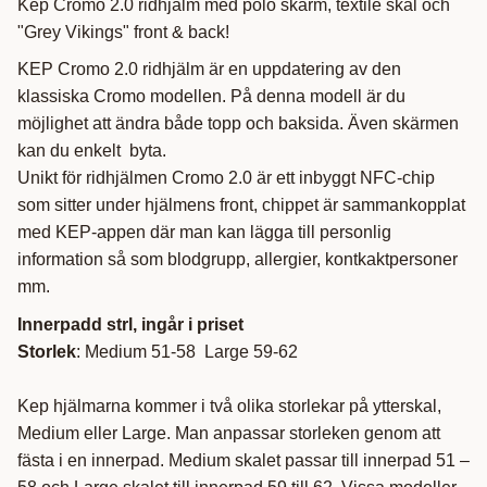
Kep Cromo 2.0 ridhjälm med polo skärm, textile skal och
"Grey Vikings" front & back!
KEP Cromo 2.0 ridhjälm är en uppdatering av den
klassiska Cromo modellen. På denna modell är du
möjlighet att ändra både topp och baksida. Även skärmen
kan du enkelt byta.
Unikt för ridhjälmen Cromo 2.0 är ett inbyggt NFC-chip
som sitter under hjälmens front, chippet är sammankopplat
med KEP-appen där man kan lägga till personlig
information så som blodgrupp, allergier, kontkaktpersoner
mm.
Innerpadd strl, ingår i priset
Storlek
: Medium 51-58 Large 59-62
Kep hjälmarna kommer i två olika storlekar på ytterskal,
Medium eller Large. Man anpassar storleken genom att
fästa i en innerpad. Medium skalet passar till innerpad 51 –