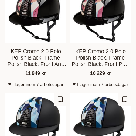
KEP Cromo 2.0 Polo
KEP Cromo 2.0 Polo
Polish Black, Frame
Polish Black, Frame
Polish Black, Front And
Polish Black, Front Pink
Back Pink Pegasus
Pegasus
11 949
kr
10 229
kr
I lager inom 7 arbetsdagar
I lager inom 7 arbetsdagar
Lisää suosikiksi
Lisää