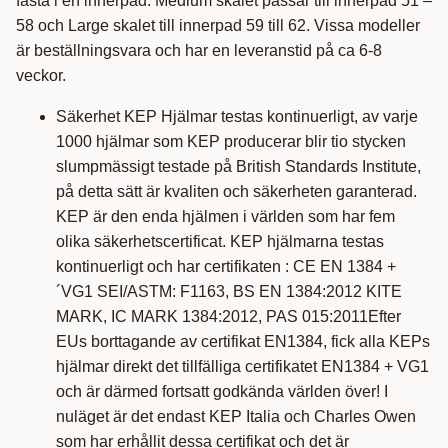
fästa i en innerpad. Medium skalet passar till innerpad 51 –
58 och Large skalet till innerpad 59 till 62. Vissa modeller
är beställningsvara och har en leveranstid på ca 6-8
veckor.
Säkerhet KEP Hjälmar testas kontinuerligt, av varje
1000 hjälmar som KEP producerar blir tio stycken
slumpmässigt testade på British Standards Institute,
på detta sätt är kvaliten och säkerheten garanterad.
KEP är den enda hjälmen i världen som har fem
olika säkerhetscertificat. KEP hjälmarna testas
kontinuerligt och har certifikaten : CE EN 1384 +
´VG1 SEI/ASTM: F1163, BS EN 1384:2012 KITE
MARK, IC MARK 1384:2012, PAS 015:2011Efter
EUs borttagande av certifikat EN1384, fick alla KEPs
hjälmar direkt det tillfälliga certifikatet EN1384 + VG1
och är därmed fortsatt godkända världen över! I
nuläget är det endast KEP Italia och Charles Owen
som har erhållit dessa certifikat och det är