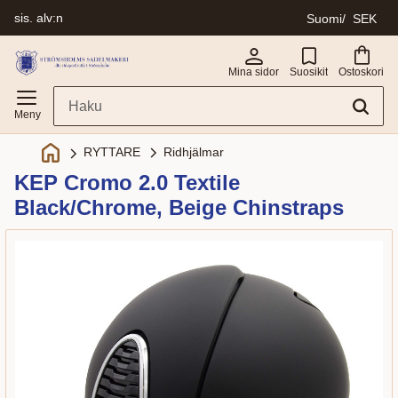
sis. alv:n
Suomi
SEK
Valikko
Mina sidor
Suosikit
Ostoskori
Ridhjälmar
RYTTARE
KEP Cromo 2.0 Textile
Black/Chrome, Beige Chinstraps