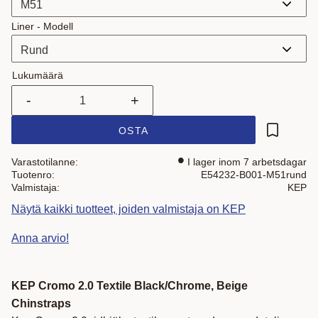
Liner - Modell
Lukumäärä
-
+
OSTA
Lisää suo
Varastotilanne
I lager inom 7 arbetsdagar
Tuotenro
E54232-B001-M51rund
Valmistaja
KEP
Näytä kaikki tuotteet, joiden valmistaja on KEP
Anna arvio!
KEP Cromo 2.0 Textile Black/Chrome, Beige
Chinstraps