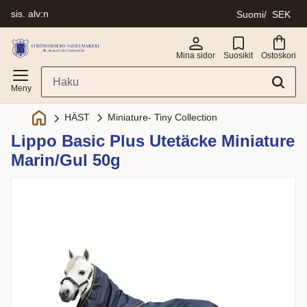
sis. alv:n
Suomi
SEK
Valikko
Mina sidor
Suosikit
Ostoskori
Miniature- Tiny Collection
HÄST
Lippo Basic Plus Utetäcke Miniature
Marin/Gul 50g