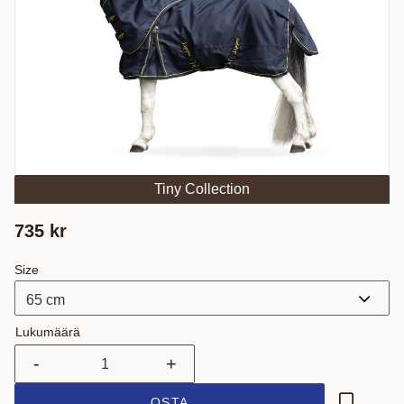
Tiny Collection
735
kr
Size
Lukumäärä
-
+
OSTA