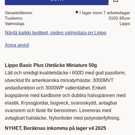
Lisää suo
Varastotilanne
I lager inom 7 arbetsdagar
Tuotenro
3102-65cm
Valmistaja
Lippo
Näytä kaikki tuotteet, joiden valmistaja on Lippo
Anna arvio!
Lippo Basic Plus Utetäcke Miniature 50g
Lätt och smidigt kvalitetstäcke i 600D med god passform,
utvecklat för amerikanska miniatyrhästar. 3000MVT
andasfunktion och 3000WP vattentäthet. Enkelt
bogspänne med kardborre och dubbla halsspännen med
elastik. Kryssgjordar, bogveck, svansskydd, avtagbar
svansrem och fäste för bensnören. Levereras med
avtagbart halstäcke. Nylonfoder med polyesterfyllning.
NYHET, Beräknas inkomma på lager v4 2025