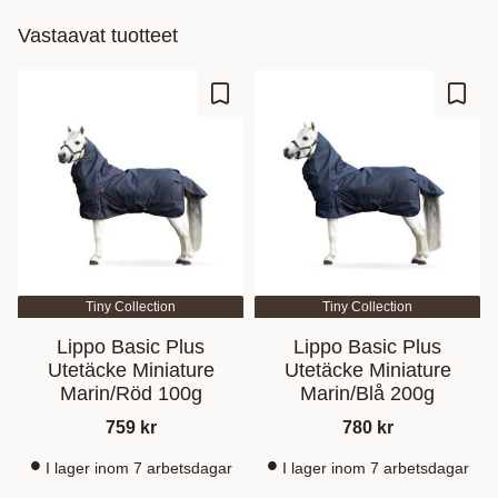
Vastaavat tuotteet
Lisää suosikiksi
Lisää
Tiny Collection
Tiny Collection
Lippo Basic Plus
Lippo Basic Plus
Utetäcke Miniature
Utetäcke Miniature
Marin/Röd 100g
Marin/Blå 200g
759
kr
780
kr
I lager inom 7 arbetsdagar
I lager inom 7 arbetsdagar