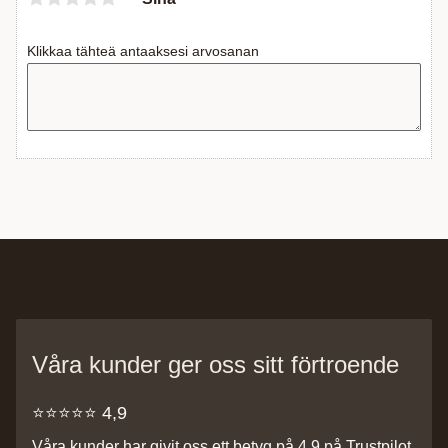
Klikkaa tähteä antaaksesi arvosanan
Våra kunder ger oss sitt förtroende
⭐️⭐️⭐️⭐️⭐️ 4,9
Våra kunder har givit oss ett betyg på 4,9 på Trustpilot,