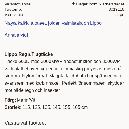
Varastotilanne
I lager inom 5 arbetsdagar
Tuotenro
3019115
Valmistaja
Lippo
Näytä kaikki tuotteet, joiden valmistaja on Lippo
Anna arvio!
Lippo Regn/Flugtäcke
Täcke 600D med 3000MWP andasfunktion och 3000WP
vattentäthet över ryggen och finmaskig polyester mesh på
sidorna. Nylon fodrat. Magplatta, dubbla bogspännen och
svansrem med karbinhake. Perfekt för sommaren, skyddar
mot både regn och insekter.
Färg
: Marin/Vit
Storlek
: 115, 125, 135, 145, 155, 165 cm
Vastaavat tuotteet