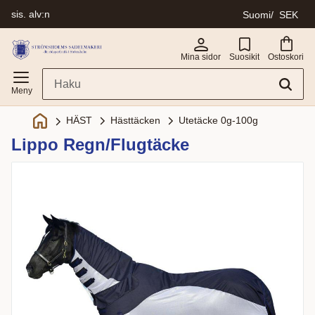
sis. alv:n
Suomi
SEK
Valikko
Mina sidor
Suosikit
Ostoskori
Hästtäcken
Utetäcke 0g-100g
HÄST
Lippo Regn/Flugtäcke