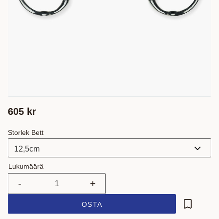
605
kr
Storlek Bett
Lukumäärä
-
+
OSTA
Lisää suo