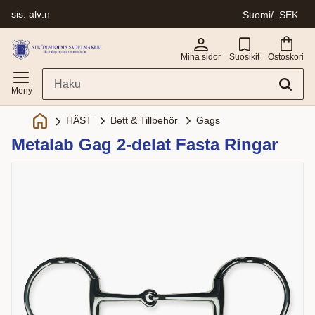
sis. alv:n
Suomi
SEK
Valikko
Mina sidor
Suosikit
Ostoskori
Bett & Tillbehör
Gags
HÄST
Metalab Gag 2-delat Fasta Ringar