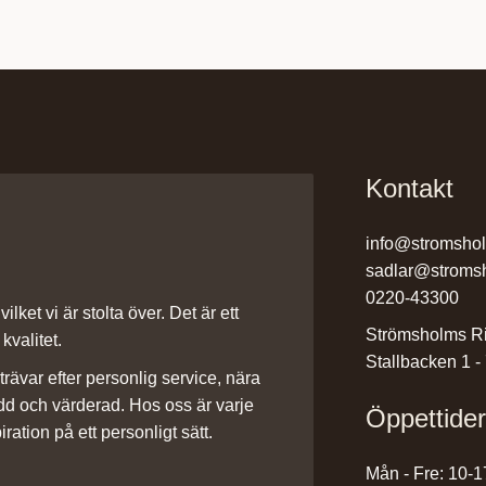
Kontakt
info@stromsho
sadlar@stroms
0220-43300
ilket vi är stolta över. Det är ett
Strömsholms Ri
kvalitet.
Stallbacken 1 -
rävar efter personlig service, nära
dd och värderad. Hos oss är varje
Öppettide
iration på ett personligt sätt.
Mån - Fre: 10-1