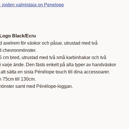
t, joiden valmistaja on Penelope
Logo Black/Ecru
d axelrem för väskor och påsar, utrustad med två
d chevronmönster.
 cm bred, utrustad med två små karbinhakar och två
i varje ände. Den fästs enkelt på alla typer av handväskor
 att sätta en sista Pénélope touch till dina accessoarer.
ån 75cm till 130cm.
önster samt med Pénélope-loggan.