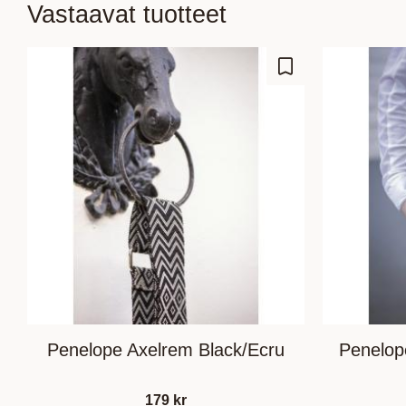
Vastaavat tuotteet
Lisää suosikiksi
Penelope Axelrem Black/Ecru
Penelop
179
kr