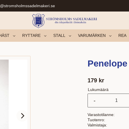
r@stromsholmssadelmakeri.se
HÄST
RYTTARE
STALL
VARUMÄRKEN
REA
Penelope
179
kr
Lukumäärä
-
Varastotilanne
Tuotenro
Valmistaja