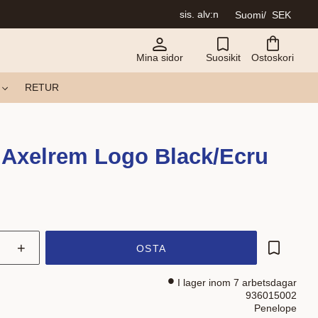
sis. alv:n
Suomi
SEK
Mina sidor
Suosikit
Ostoskori
RETUR
 Axelrem Logo Black/Ecru
+
OSTA
Lisää su
I lager inom 7 arbetsdagar
936015002
Penelope