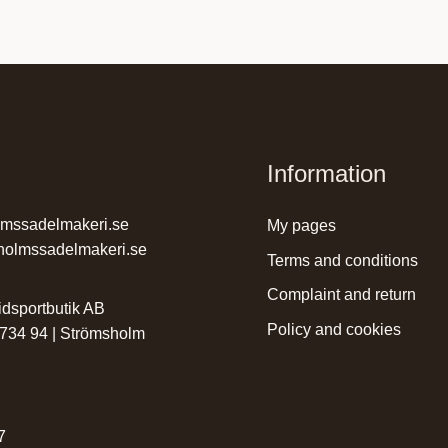
Information
lmssadelmakeri.se
my pages
holmssadelmakeri.se
terms and conditions
complaint and return
dsportbutik AB
policy and cookies
 734 94 | Strömsholm
r
7