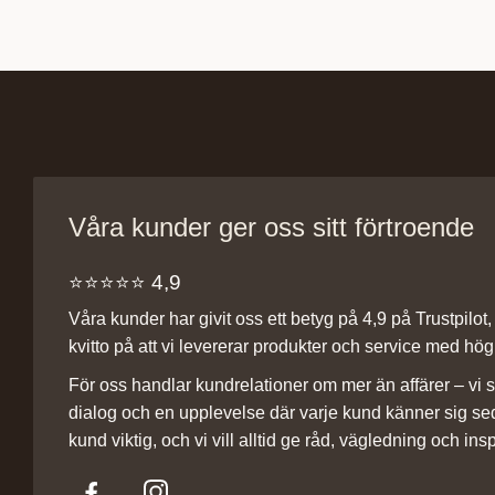
Våra kunder ger oss sitt förtroende
⭐️⭐️⭐️⭐️⭐️ 4,9
Våra kunder har givit oss ett betyg på 4,9 på Trustpilot, v
kvitto på att vi levererar produkter och service med hög 
För oss handlar kundrelationer om mer än affärer – vi st
dialog och en upplevelse där varje kund känner sig se
kund viktig, och vi vill alltid ge råd, vägledning och insp