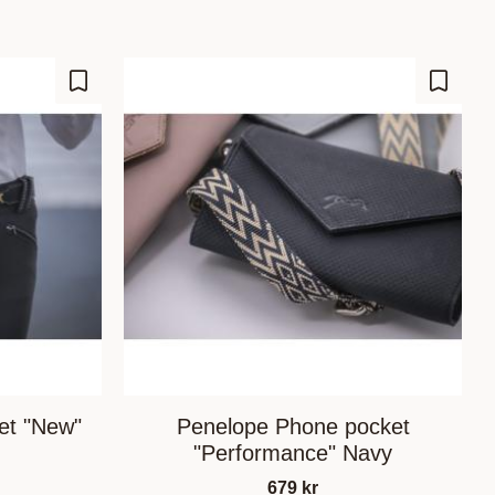
Lisää suosikiksi
Lisää s
et "New"
Penelope Phone pocket
"Performance" Navy
679
kr