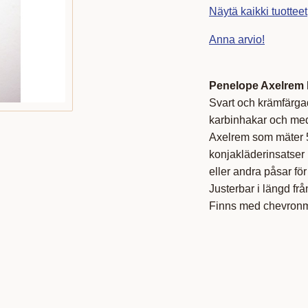
Näytä kaikki tuottee
Anna arvio!
Penelope Axelrem 
Svart och krämfärga
karbinhakar och me
Axelrem som mäter 5
konjakläderinsatser 
eller andra påsar för
Justerbar i längd fr
Finns med chevronm