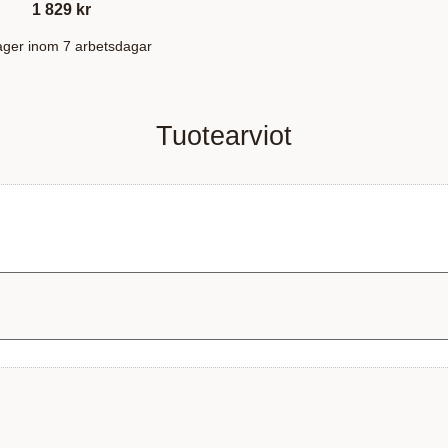
1 829
kr
lager inom 7 arbetsdagar
Tuotearviot