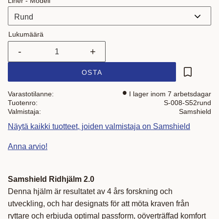
Liner - Modell
Lukumäärä
-
+
OSTA
Lisää suo
Varastotilanne
I lager inom 7 arbetsdagar
Tuotenro
S-008-S52rund
Valmistaja
Samshield
Näytä kaikki tuotteet, joiden valmistaja on Samshield
Anna arvio!
Samshield Ridhjälm 2.0
Denna hjälm är resultatet av 4 års forskning och
utveckling, och har designats för att möta kraven från
ryttare och erbjuda optimal passform, oöverträffad komfort