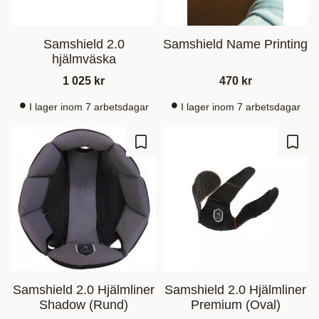
Samshield 2.0
Samshield Name Printing
hjälmväska
1 025
kr
470
kr
I lager inom 7 arbetsdagar
I lager inom 7 arbetsdagar
Lisää suosikiksi
Lisää
Samshield 2.0 Hjälmliner
Samshield 2.0 Hjälmliner
Shadow (Rund)
Premium (Oval)