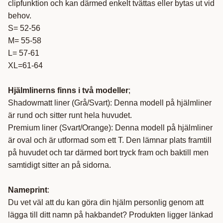
clipfunktion och kan därmed enkelt tvättas eller bytas ut vid
behov.
S= 52-56
M= 55-58
L= 57-61
XL=61-64
Hjälmlinerns finns i två modeller
;
Shadowmatt liner (Grå/Svart): Denna modell på hjälmliner
är rund och sitter runt hela huvudet.
Premium liner (Svart/Orange): Denna modell på hjälmliner
är oval och är utformad som ett T. Den lämnar plats framtill
på huvudet och tar därmed bort tryck fram och baktill men
samtidigt sitter an på sidorna.
Nameprint
:
Du vet väl att du kan göra din hjälm personlig genom att
lägga till ditt namn på hakbandet? Produkten ligger länkad