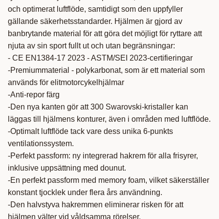
och optimerat luftflöde, samtidigt som den uppfyller
gällande säkerhetsstandarder. Hjälmen är gjord av
banbrytande material för att göra det möjligt för ryttare att
njuta av sin sport fullt ut och utan begränsningar:
- CE EN1384-17 2023 - ASTM/SEI 2023-certifieringar
-Premiummaterial - polykarbonat, som är ett material som
används för elitmotorcykelhjälmar
-Anti-repor färg
-Den nya kanten gör att 300 Swarovski-kristaller kan
läggas till hjälmens konturer, även i områden med luftflöde.
-Optimalt luftflöde tack vare dess unika 6-punkts
ventilationssystem.
-Perfekt passform: ny integrerad hakrem för alla frisyrer,
inklusive uppsättning med dounut.
-En perfekt passform med memory foam, vilket säkerställer
konstant tjocklek under flera års användning.
-Den halvstyva hakremmen eliminerar risken för att
hjälmen välter vid våldsamma rörelser.