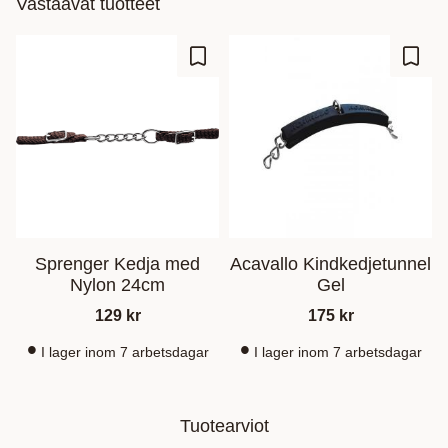
Vastaavat tuotteet
Lisää suosikiksi
Lisää
Sprenger Kedja med
Acavallo Kindkedjetunnel
Nylon 24cm
Gel
129
kr
175
kr
I lager inom 7 arbetsdagar
I lager inom 7 arbetsdagar
Tuotearviot