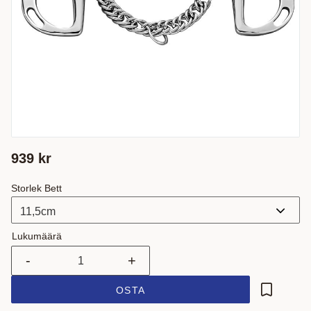
939
kr
Storlek Bett
Lukumäärä
-
+
OSTA
Lisää suo