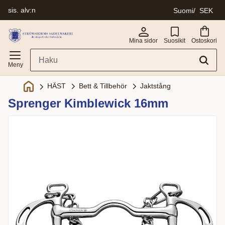
sis. alv:n
Suomi
SEK
Valikko
Mina sidor
Suosikit
Ostoskori
Bett & Tillbehör
Jaktstång
HÄST
Sprenger Kimblewick 16mm