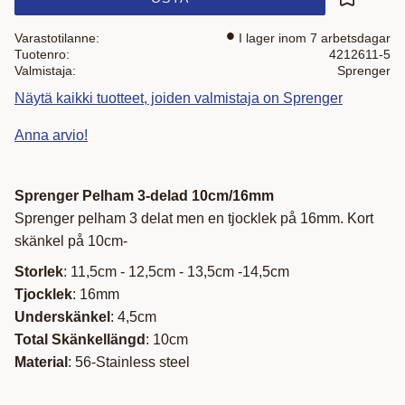
Lisää suo
Varastotilanne
I lager inom 7 arbetsdagar
Tuotenro
4212611-5
Valmistaja
Sprenger
Näytä kaikki tuotteet, joiden valmistaja on Sprenger
Anna arvio!
Sprenger Pelham 3-delad 10cm/16mm
Sprenger pelham 3 delat men en tjocklek på 16mm. Kort
skänkel på 10cm-
Storlek
: 11,5cm - 12,5cm - 13,5cm -14,5cm
Tjocklek
: 16mm
Underskänkel
: 4,5cm
Total Skänkellängd
: 10cm
Material
: 56-Stainless steel