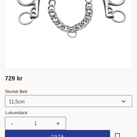
729
kr
Storlek Bett
Lukumäärä
-
+
OSTA