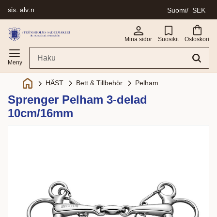
sis. alv:n
Suomi
SEK
Valikko
Mina sidor
Suosikit
Ostoskori
Bett & Tillbehör
Pelham
HÄST
Sprenger Pelham 3-delad
10cm/16mm