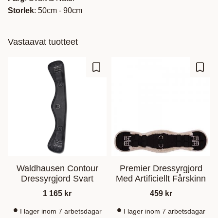
Storlek
: 50cm - 90cm
Vastaavat tuotteet
Lisää suosikiksi
Lisää
Waldhausen Contour
Premier Dressyrgjord
Dressyrgjord Svart
Med Artificiellt Fårskinn
1 165
kr
459
kr
I lager inom 7 arbetsdagar
I lager inom 7 arbetsdagar