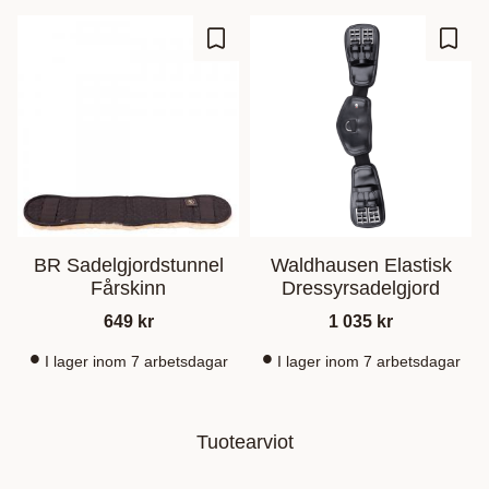
Lisää suosikiksi
Lisää
BR Sadelgjordstunnel
Waldhausen Elastisk
Fårskinn
Dressyrsadelgjord
649
kr
1 035
kr
I lager inom 7 arbetsdagar
I lager inom 7 arbetsdagar
Tuotearviot