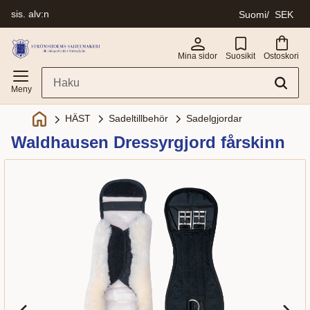
sis. alv:n
Suomi
SEK
Valikko
Mina sidor
Suosikit
Ostoskori
Sadeltillbehör
Sadelgjordar
HÄST
Waldhausen Dressyrgjord fårskinn