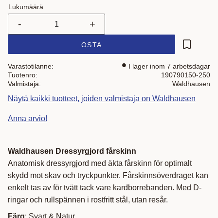
Lukumäärä
-
+
OSTA
Lisää suo
Varastotilanne
I lager inom 7 arbetsdagar
Tuotenro
190790150-250
Valmistaja
Waldhausen
Näytä kaikki tuotteet, joiden valmistaja on Waldhausen
Anna arvio!
Waldhausen Dressyrgjord fårskinn
Anatomisk dressyrgjord med äkta fårskinn för optimalt
skydd mot skav och tryckpunkter. Fårskinnsöverdraget kan
enkelt tas av för tvätt tack vare kardborrebanden. Med D-
ringar och rullspännen i rostfritt stål, utan resår.
Färg
: Svart & Natur