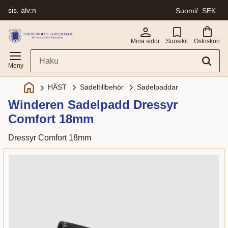
sis. alv:n
Suomi
SEK
Valikko
Mina sidor
Suosikit
Ostoskori
Sadeltillbehör
Sadelpaddar
HÄST
Winderen Sadelpadd Dressyr
Comfort 18mm
Dressyr Comfort 18mm