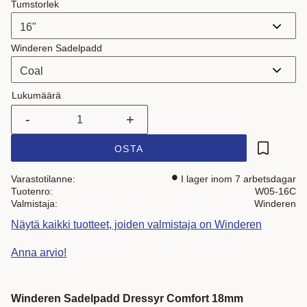
Tumstorlek
Winderen Sadelpadd
Lukumäärä
-
+
OSTA
Lisää suo
Varastotilanne
I lager inom 7 arbetsdagar
Tuotenro
W05-16C
Valmistaja
Winderen
Näytä kaikki tuotteet, joiden valmistaja on Winderen
Anna arvio!
Winderen Sadelpadd Dressyr Comfort 18mm