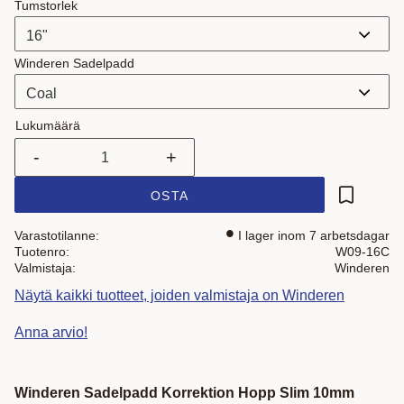
Tumstorlek
Winderen Sadelpadd
Lukumäärä
-
+
OSTA
Lisää suo
Varastotilanne
I lager inom 7 arbetsdagar
Tuotenro
W09-16C
Valmistaja
Winderen
Näytä kaikki tuotteet, joiden valmistaja on Winderen
Anna arvio!
Winderen Sadelpadd Korrektion Hopp Slim 10mm