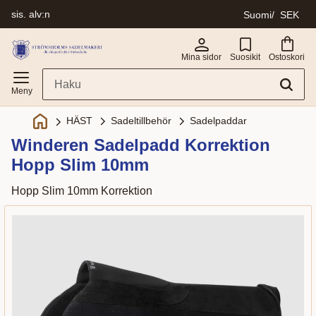
sis. alv:n
Suomi
SEK
Valikko
Mina sidor
Suosikit
Ostoskori
Sadeltillbehör
Sadelpaddar
HÄST
Winderen Sadelpadd Korrektion
Hopp Slim 10mm
Hopp Slim 10mm Korrektion