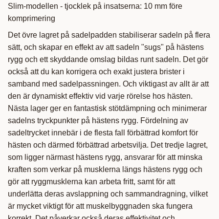
Slim-modellen - tjocklek på insatserna: 10 mm före
komprimering
Det övre lagret på sadelpadden stabiliserar sadeln på flera
sätt, och skapar en effekt av att sadeln "sugs" på hästens
rygg och ett skyddande omslag bildas runt sadeln. Det gör
också att du kan korrigera och exakt justera brister i
samband med sadelpassningen. Och viktigast av allt är att
den är dynamiskt effektiv vid varje rörelse hos hästen.
Nästa lager ger en fantastisk stötdämpning och minimerar
sadelns tryckpunkter på hästens rygg. Fördelning av
sadeltrycket innebär i de flesta fall förbättrad komfort för
hästen och därmed förbättrad arbetsvilja. Det tredje lagret,
som ligger närmast hästens rygg, ansvarar för att minska
kraften som verkar på musklerna längs hästens rygg och
gör att ryggmusklerna kan arbeta fritt, samt för att
underlätta deras avslappning och sammandragning, vilket
är mycket viktigt för att muskelbyggnaden ska fungera
korrekt. Det påverkar också deras effektivitet och