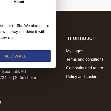
About
se our traffic. We also share
ers who may combine it with
Information
 services.
lmssadelmakeri.se
my pages
ALLOW ALL
holmssadelmakeri.se
terms and conditions
complaint and return
dsportbutik AB
policy and cookies
 734 94 | Strömsholm
r
7