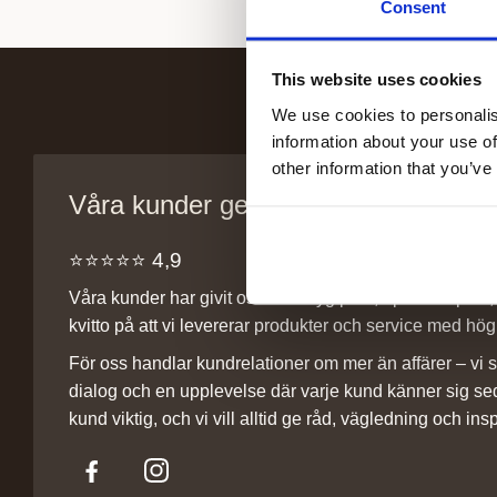
Consent
This website uses cookies
We use cookies to personalis
information about your use of
other information that you’ve
Våra kunder ger oss sitt förtroende
⭐️⭐️⭐️⭐️⭐️ 4,9
Våra kunder har givit oss ett betyg på 4,9 på Trustpilot, v
kvitto på att vi levererar produkter och service med hög 
För oss handlar kundrelationer om mer än affärer – vi st
dialog och en upplevelse där varje kund känner sig se
kund viktig, och vi vill alltid ge råd, vägledning och insp