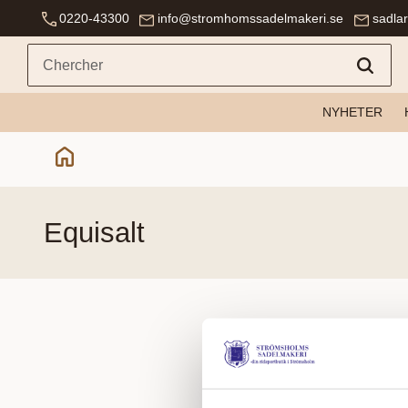
0220-43300
info@stromhomssadelmakeri.se
sadla
NYHETER
equisalt