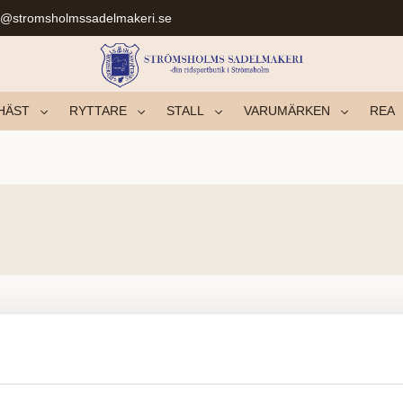
r@stromsholmssadelmakeri.se
HÄST
RYTTARE
STALL
VARUMÄRKEN
REA
Aucun produit n’a été trouvé.