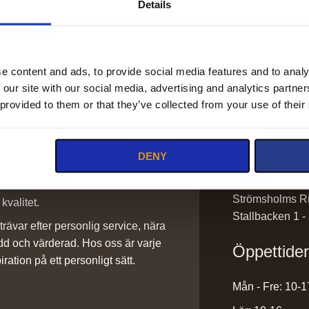
Details
e content and ads, to provide social media features and to analy
 our site with our social media, advertising and analytics partn
Kontakt
 provided to them or that they’ve collected from your use of their
info@stromsho
DENY
sadlar@stroms
0220-43300
ilket vi är stolta över. Det är ett
Strömsholms Ri
kvalitet.
Stallbacken 1 -
rävar efter personlig service, nära
dd och värderad. Hos oss är varje
Öppettide
iration på ett personligt sätt.
Mån - Fre: 10-1