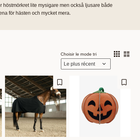
gör höstmörkret lite mysigare men också ljusare både
kena för hästen och mycket mera.
Choisir le mode tri
Choi
outer aux favoris
Ajouter aux favoris
Ajouter