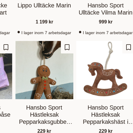
cke
Lippo Ulltäcke Marin
Hansbo Sport
art
Ulltäcke Vilma Marin
1 199
kr
999
kr
sdagar
I lager inom 7 arbetsdagar
I lager inom 7 arbetsdagar
Ajouter aux favoris
Ajouter aux favoris
Aj
s
Hansbo Sport
Hansbo Sport
påse
Hästleksak
Hästleksak
Pepparkaksgubbe i
Pepparkakshäst i
Mocka
Mocka
229
kr
229
kr