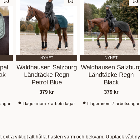
Ajouter aux favoris
Ajouter aux favoris
Aj
NYHET
NYHET
pal
Waldhausen Salzburg
Waldhausen Salzbur
ak
Ländtäcke Regn
Ländtäcke Regn
Petrol Blue
Black
379
kr
379
kr
sdagar
I lager inom 7 arbetsdagar
I lager inom 7 arbetsdagar
extra viktigt att hålla hästen varm och bekväm. Upptäck vårt ny