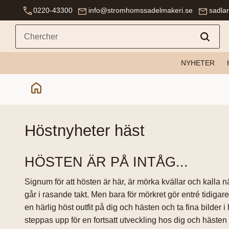
0220-43300
info@stromhomssadelmakeri.se
sadla
NYHETER
höstnyheter häst
HÖSTEN ÄR PÅ INTÅG...
Signum för att hösten är här, är mörka kvällar och kall
går i rasande takt. Men bara för mörkret gör entré tidiga
en härlig höst outfit på dig och hästen och ta fina bild
steppas upp för en fortsatt utveckling hos dig och hästen