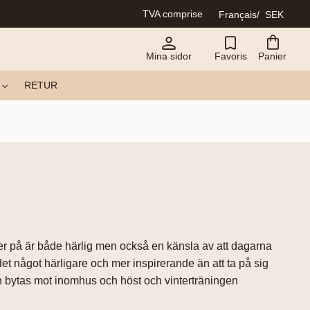
TVA comprise
Français
SEK
Mina sidor
Favoris
Panier
RETUR
er på är både härlig men också en känsla av att dagarna
det något härligare och mer inspirerande än att ta på sig
en bytas mot inomhus och höst och vinterträningen