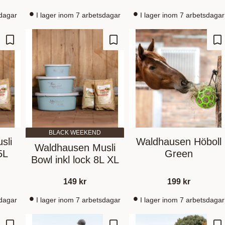
sdagar
I lager inom 7 arbetsdagar
I lager inom 7 arbetsdagar
Ajouter aux favoris
Ajouter aux favoris
Aj
BLACK WEEKEND
sli
Waldhausen Höboll
Waldhausen Musli
5L
Green
Bowl inkl lock 8L XL
149
kr
199
kr
sdagar
I lager inom 7 arbetsdagar
I lager inom 7 arbetsdagar