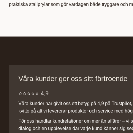
praktiska stallprylar som gör vardagen både tryggare och my
Våra kunder ger oss sitt förtroende
⭐️⭐️⭐️⭐️⭐️ 4,9
Våra kunder har givit oss ett betyg på 4,9 på Trustpilot, v
kvitto på att vi levererar produkter och service med hög 
För oss handlar kundrelationer om mer än affärer – vi st
dialog och en upplevelse där varje kund känner sig se