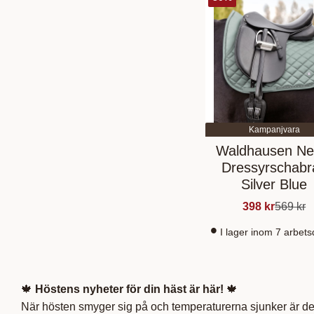
Kampanjvara
Waldhausen Ne
Dressyrschabr
Silver Blue
398
kr
569
kr
I lager inom 7 arbet
🍁
Höstens nyheter för din häst är här!
🍁
När hösten smyger sig på och temperaturerna sjunker är det 