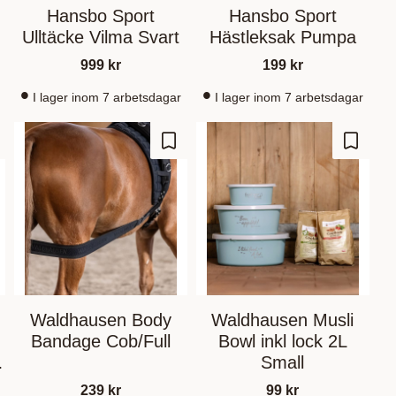
Hansbo Sport
Hansbo Sport
Ulltäcke Vilma Svart
Hästleksak Pumpa
999
kr
199
kr
I lager inom 7 arbetsdagar
I lager inom 7 arbetsdagar
outer aux favoris
Ajouter aux favoris
Ajouter
Waldhausen Body
Waldhausen Musli
Bandage Cob/Full
Bowl inkl lock 2L
Small
239
kr
99
kr