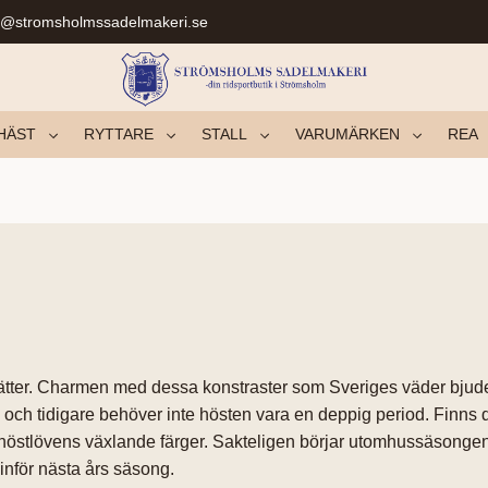
r@stromsholmssadelmakeri.se
HÄST
RYTTARE
STALL
VARUMÄRKEN
REA
a nätter. Charmen med dessa konstraster som Sveriges väder bjud
re och tidigare behöver inte hösten vara en deppig period. Finns 
er i höstlövens växlande färger. Sakteligen börjar utomhussäsong
 inför nästa års säsong.