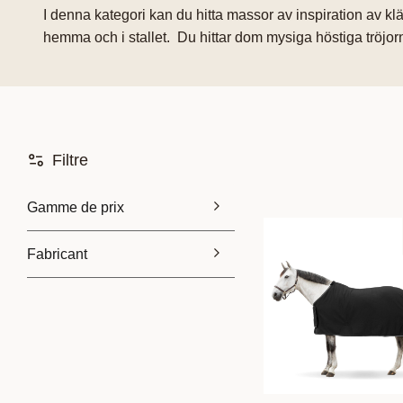
I denna kategori kan du hitta massor av inspiration av k
hemma och i stallet. Du hittar dom mysiga höstiga tröjo
Filtre
Gamme de prix
Fabricant
39
1 199
Hansbo Sport
5
Lippo
2
Strömsholms Sadelmakeri
1
Waldhausen
10