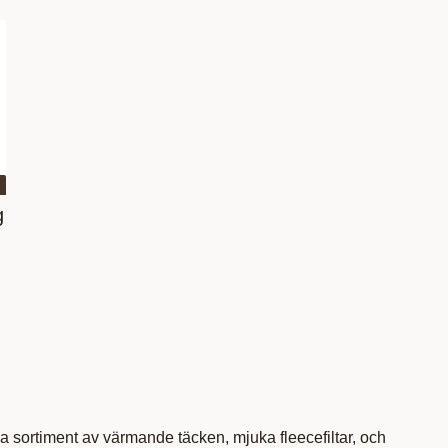
outer aux favoris
g
a sortiment av värmande täcken, mjuka fleecefiltar, och