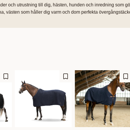
läder och utrustning till dig, hästen, hunden och inredning som 
rna, västen som håller dig varm och dom perfekta övergångstäc
Ajouter aux favoris
Ajouter aux favoris
Aj