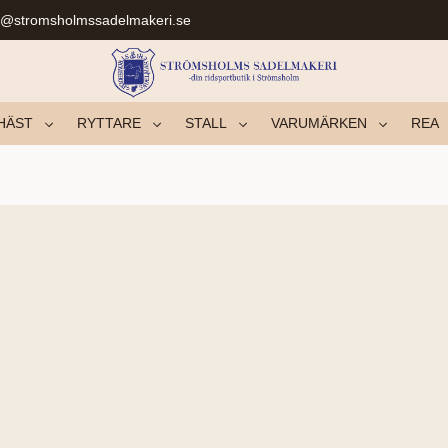
r@stromsholmssadelmakeri.se
HÄST
RYTTARE
STALL
VARUMÄRKEN
REA