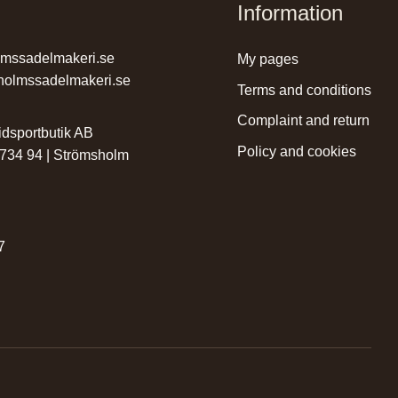
Information
lmssadelmakeri.se
my pages
holmssadelmakeri.se
terms and conditions
complaint and return
dsportbutik AB
policy and cookies
 734 94 | Strömsholm
r
7