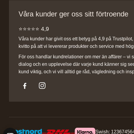
Våra kunder ger oss sitt förtroende
⭐️⭐️⭐️⭐️⭐️ 4,9
Våra kunder har givit oss ett betyg på 4,9 på Trustpilot, v
kvitto på att vi levererar produkter och service med hög 
För oss handlar kundrelationer om mer än affärer – vi st
dialog och en upplevelse där varje kund känner sig se
kund viktig, och vi vill alltid ge råd, vägledning och insp
Swish: 12367456