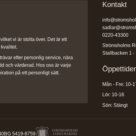
Kontakt
info@stromsho
sadlar@stroms
0220-43300
ilket vi är stolta över. Det är ett
Strömsholms Ri
kvalitet.
Stallbacken 1 -
rävar efter personlig service, nära
dd och värderad. Hos oss är varje
Öppettide
iration på ett personligt sätt.
Mån - Fre: 10-1
Lör: 10-16
Sön: Stängt
40
BG 5419-8759