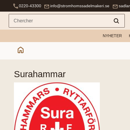
0220-43300
info@stromhomssadelmakeri.se
sadla
NYHETER
surahammar