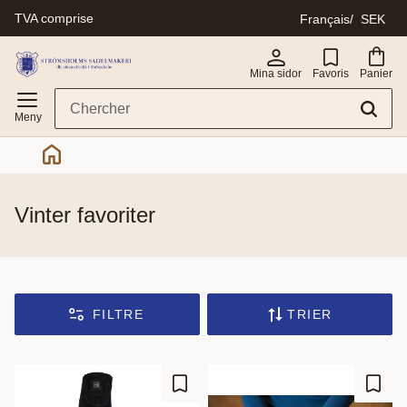
TVA comprise
Français
SEK
Menu
Mina sidor
Favoris
Panier
vinter favoriter
FILTRE
TRIER
Ajouter aux favoris
Ajout