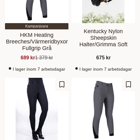
Kampanjvara
Kentucky Nylon
HKM Heating
Sheepskin
Breeches/Värmeridbyxor
Halter/Grimma Soft
Fullgrip Grå
689
kr
1 379
kr
675
kr
I lager inom 7 arbetsdagar
I lager inom 7 arbetsdagar
Ajouter aux favoris
Ajout