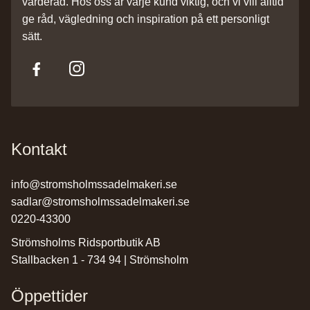
värderad. Hos oss är varje kund viktig, och vi vill alltid
ge råd, vägledning och inspiration på ett personligt
sätt.
Kontakt
info@stromsholmssadelmakeri.se
sadlar@stromsholmssadelmakeri.se
0220-43300
Strömsholms Ridsportbutik AB
Stallbacken 1 - 734 94 | Strömsholm
Öppettider