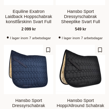
Equiline Exatron
Hansbo Sport
Laidback Hoppschabrak
Dressyrschabrak
konstfårskinn Svart Full
Sheeplike Svart Full
2 099
kr
549
kr
I lager inom 7 arbetsdagar
I lager inom 7 arbetsdagar
Ajouter aux favoris
Ajout
Hansbo Sport
Hansbo Sport
Dressyrschabrak
Hopp/Allround Schabrak