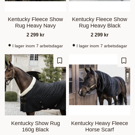
Kentucky Fleece Show
Kentucky Fleece Show
Rug Heavy Navy
Rug Heavy Black
2 299
kr
2 299
kr
I lager inom 7 arbetsdagar
I lager inom 7 arbetsdagar
Ajouter aux favoris
Ajout
Kentucky Show Rug
Kentucky Heavy Fleece
160g Black
Horse Scarf