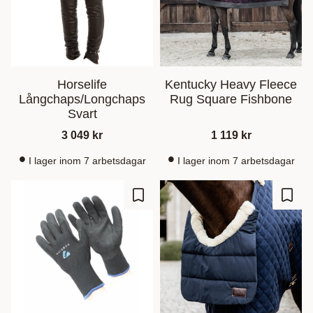
Horselife
Kentucky Heavy Fleece
Långchaps/Longchaps
Rug Square Fishbone
Svart
3 049
kr
1 119
kr
I lager inom 7 arbetsdagar
I lager inom 7 arbetsdagar
Ajouter aux favoris
Ajout