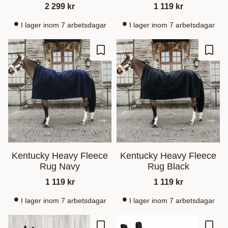
2 299
kr
1 119
kr
I lager inom 7 arbetsdagar
I lager inom 7 arbetsdagar
Ajouter aux favoris
Ajout
Kentucky Heavy Fleece
Kentucky Heavy Fleece
Rug Navy
Rug Black
1 119
kr
1 119
kr
I lager inom 7 arbetsdagar
I lager inom 7 arbetsdagar