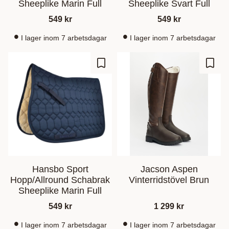
Sheeplike Marin Full
Sheeplike Svart Full
549
kr
549
kr
I lager inom 7 arbetsdagar
I lager inom 7 arbetsdagar
Ajouter aux favoris
Ajout
Hansbo Sport
Jacson Aspen
Hopp/Allround Schabrak
Vinterridstövel Brun
Sheeplike Marin Full
549
kr
1 299
kr
I lager inom 7 arbetsdagar
I lager inom 7 arbetsdagar