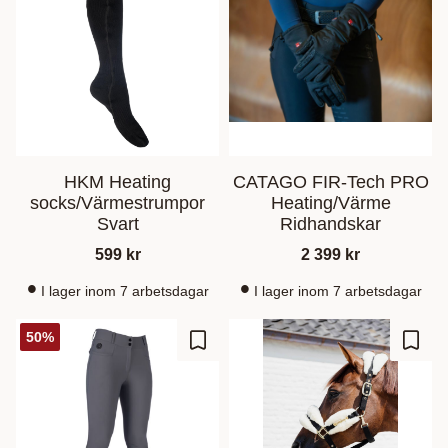
HKM Heating
CATAGO FIR-Tech PRO
socks/Värmestrumpor
Heating/Värme
Svart
Ridhandskar
599
kr
2 399
kr
I lager inom 7 arbetsdagar
I lager inom 7 arbetsdagar
50
%
Ajouter aux favoris
Ajout