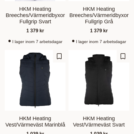
HKM Heating
HKM Heating
Breeches/Värmeridbyxor
Breeches/Värmeridbyxor
Fullgrip Svart
Fullgrip Grå
1 379
kr
1 379
kr
I lager inom 7 arbetsdagar
I lager inom 7 arbetsdagar
Ajouter aux favoris
Ajout
HKM Heating
HKM Heating
Vest/Värmeväst Marinblå
Vest/Värmeväst Svart
1 039
kr
1 039
kr