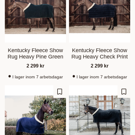
Kentucky Fleece Show
Kentucky Fleece Show
Rug Heavy Pine Green
Rug Heavy Check Print
2 299
kr
2 299
kr
I lager inom 7 arbetsdagar
I lager inom 7 arbetsdagar
Ajouter aux favoris
Ajout