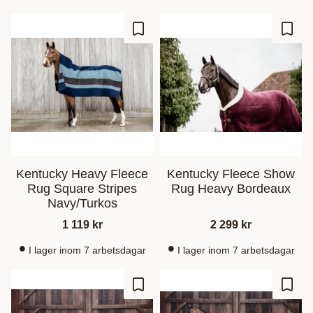
Ajouter aux favoris
Ajout
Kentucky Heavy Fleece
Kentucky Fleece Show
Rug Square Stripes
Rug Heavy Bordeaux
Navy/Turkos
1 119
kr
2 299
kr
I lager inom 7 arbetsdagar
I lager inom 7 arbetsdagar
Ajouter aux favoris
Ajout