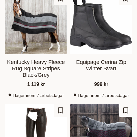
Ajouter aux favoris
Ajout
Kentucky Heavy Fleece
Equipage Cerina Zip
Rug Square Stripes
Winter Svart
Black/Grey
1 119
kr
999
kr
I lager inom 7 arbetsdagar
I lager inom 7 arbetsdagar
Ajouter aux favoris
Ajout