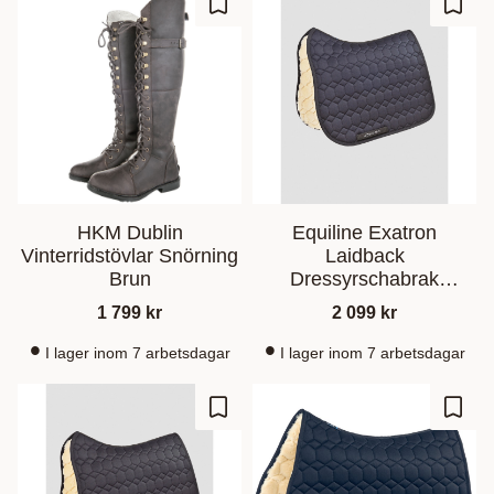
Ajouter aux favoris
Ajout
HKM Dublin
Equiline Exatron
Vinterridstövlar Snörning
Laidback
Brun
Dressyrschabrak
Konstfårskinn Marin
1 799
kr
2 099
kr
I lager inom 7 arbetsdagar
I lager inom 7 arbetsdagar
Ajouter aux favoris
Ajout