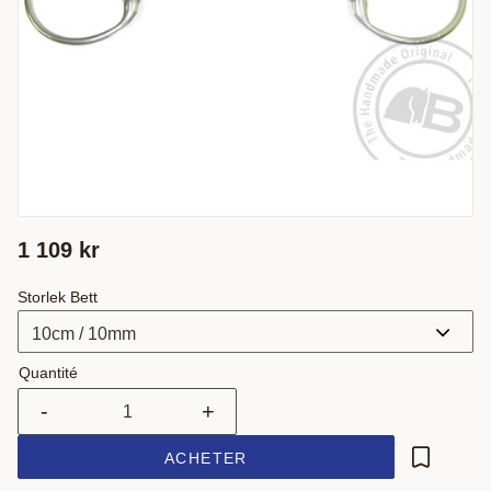
1 109
kr
Storlek Bett
Quantité
-
+
ACHETER
Ajouter a