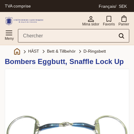
TVA comprise
Français
SEK
Menu
Mina sidor
Favoris
Panier
Bett & Tillbehör
D-Ringsbett
HÄST
Bombers Eggbutt, Snaffle Lock Up