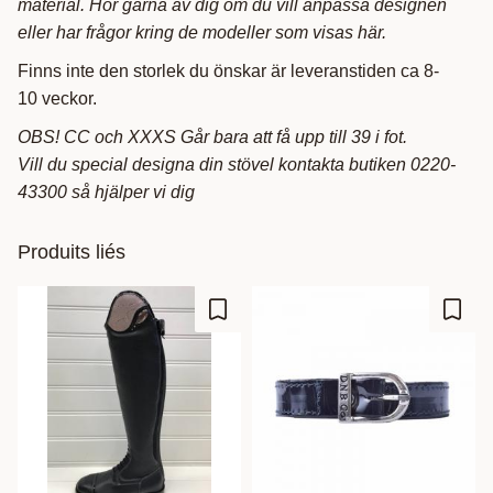
material. Hör gärna av dig om du vill anpassa designen
eller har frågor kring de modeller som visas här.
Finns inte den storlek du önskar är leveranstiden ca 8-
10 veckor.
OBS! CC och XXXS Går bara att få upp till 39 i fot.
Vill du special designa din stövel kontakta butiken 0220-
43300 så hjälper vi dig
Produits liés
Ajouter aux favoris
Ajout