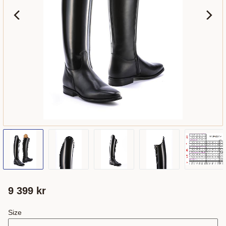
9 399
kr
Size