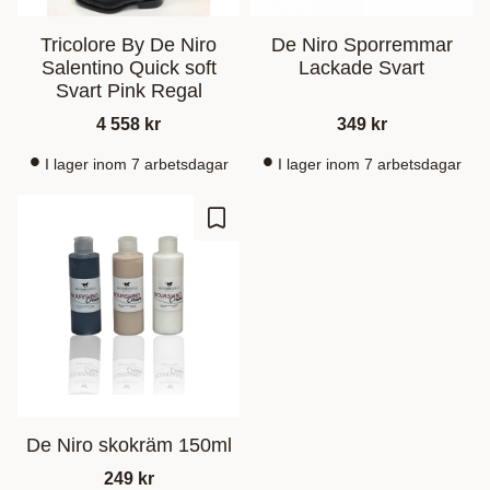
Tricolore By De Niro
De Niro Sporremmar
Salentino Quick soft
Lackade Svart
Svart Pink Regal
4 558
kr
349
kr
I lager inom 7 arbetsdagar
I lager inom 7 arbetsdagar
Ajouter aux favoris
De Niro skokräm 150ml
249
kr