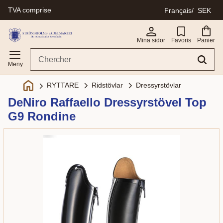
TVA comprise
Français
SEK
Menu
Mina sidor
Favoris
Panier
Ridstövlar
Dressyrstövlar
RYTTARE
DeNiro Raffaello Dressyrstövel Top
G9 Rondine