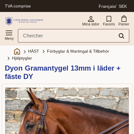
TVA comprise
Français
SEK
Menu
Mina sidor
Favoris
Panier
Förbyglar & Martingal & Tillbehör
HÄST
Hjälptyglar
Dyon Gramantygel 13mm i läder +
fäste DY