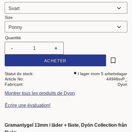
Size
Quantité
-
+
ACHETER
Ajouter a
Statut du stock
I lager inom 5 arbetsdagar
Article No
44948svP_
Fabricant
Dyon
Montrer tous les produits de Dyon
Écrire une évaluation!
Gramantygel 13mm i läder + fäste, Dyón Collection från