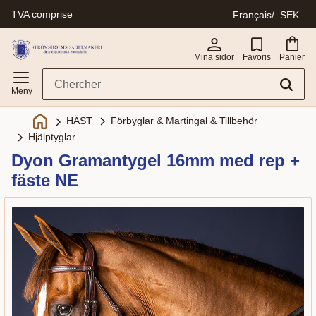
TVA comprise
Français
SEK
Menu
Mina sidor
Favoris
Panier
Förbyglar & Martingal & Tillbehör
HÄST
Hjälptyglar
Dyon Gramantygel 16mm med rep +
fäste NE