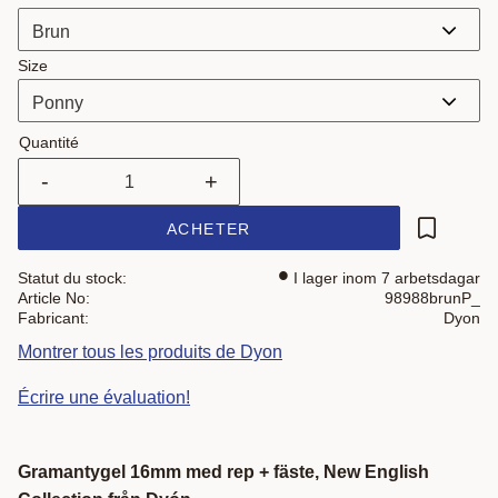
Size
Quantité
-
+
ACHETER
Ajouter a
Statut du stock
I lager inom 7 arbetsdagar
Article No
98988brunP_
Fabricant
Dyon
Montrer tous les produits de Dyon
Écrire une évaluation!
Gramantygel 16mm med rep + fäste, New English