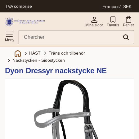
TVA comprise
Français
SEK
Menu
Mina sidor
Favoris
Panier
Träns och tillbehör
HÄST
Nackstycken - Sidostycken
Dyon Dressyr nackstycke NE