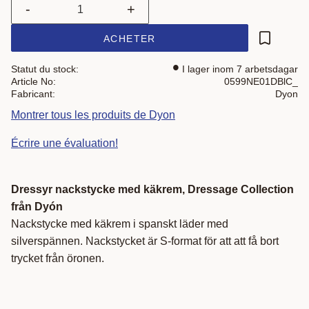
-
+
ACHETER
Ajouter a
Statut du stock
I lager inom 7 arbetsdagar
Article No
0599NE01DBlC_
Fabricant
Dyon
Montrer tous les produits de Dyon
Écrire une évaluation!
Dressyr nackstycke med käkrem, Dressage Collection
från Dyón
Nackstycke med käkrem i spanskt läder med
silverspännen. Nackstycket är S-format för att att få bort
trycket från öronen.