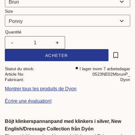
Size
Quantité
-
+
ACHETER
Ajouter a
Statut du stock
I lager inom 7 arbetsdagar
Article No
0523NE02MbrunP_
Fabricant
Dyon
Montrer tous les produits de Dyon
Écrire une évaluation!
Böjt klinkerspannanpand med klinkers i silver, New
English/Dressage Collection från Dyón