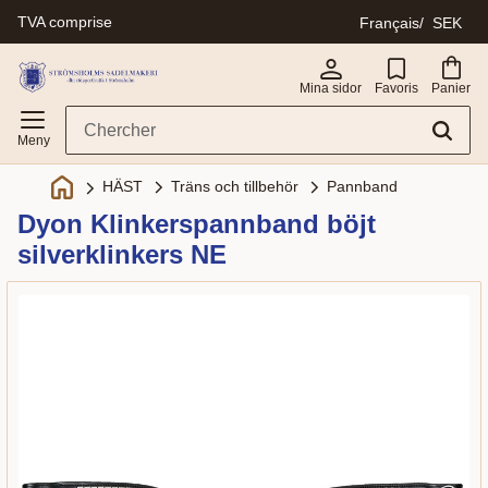
TVA comprise
Français
SEK
Menu
Mina sidor
Favoris
Panier
Träns och tillbehör
Pannband
HÄST
Dyon Klinkerspannband böjt
silverklinkers NE