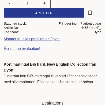
-
+
ACHETER
Ajouter a
Statut du stock
I lager inom 7 arbetsdagar
Article No
44854brunP_
Fabricant
Dyon
Montrer tous les produits de Dyon
Écrire une évaluation!
Kort martingal Bib hard, New English Collection från
Dyón
Justerbar kort BIB-martingal tillverkad i fint spanskt läder
med silverspännen. Fästs enkelt i halsrem eller brösta.
Évaluations