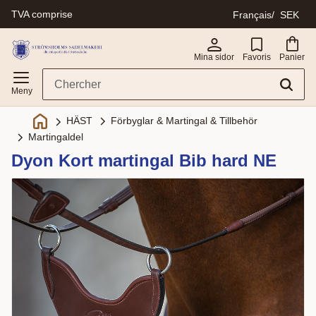
TVA comprise
Français
SEK
Menu
Mina sidor
Favoris
Panier
Förbyglar & Martingal & Tillbehör
HÄST
Martingaldel
Dyon Kort martingal Bib hard NE