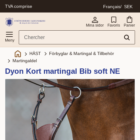
TVA comprise
Français
SEK
Menu
Mina sidor
Favoris
Panier
Förbyglar & Martingal & Tillbehör
HÄST
Martingaldel
Dyon Kort martingal Bib soft NE