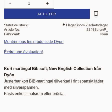
-
+
ACHETER
Ajouter a
Statut du stock
I lager inom 7 arbetsdagar
Article No
22465brunP_
Fabricant
Dyon
Montrer tous les produits de Dyon
Écrire une évaluation!
Kort martingal Bib soft, New English Collection från
Dyón
Justerbar kort BIB-martingal tillverkad i fint spanskt läder
med silverspännen.
Fästs enkelt i halsrem eller brösta.