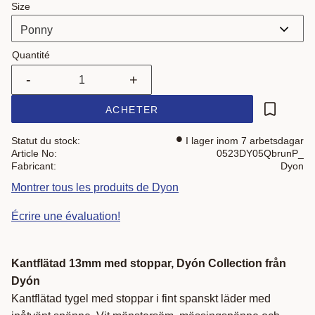
Size
Quantité
-
+
ACHETER
Ajouter a
Statut du stock
I lager inom 7 arbetsdagar
Article No
0523DY05QbrunP_
Fabricant
Dyon
Montrer tous les produits de Dyon
Écrire une évaluation!
Kantflätad 13mm med stoppar,
Dyón Collection från
Dyón
Kantflätad tygel med stoppar i fint spanskt läder med