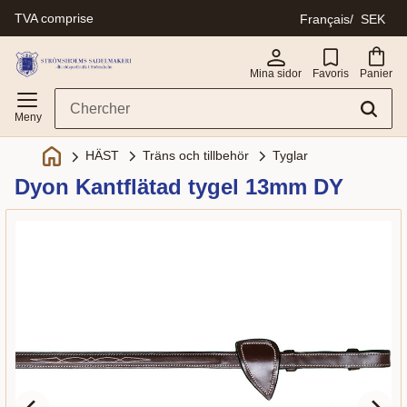
TVA comprise
Français
SEK
Menu
Mina sidor
Favoris
Panier
Träns och tillbehör
Tyglar
HÄST
Dyon Kantflätad tygel 13mm DY