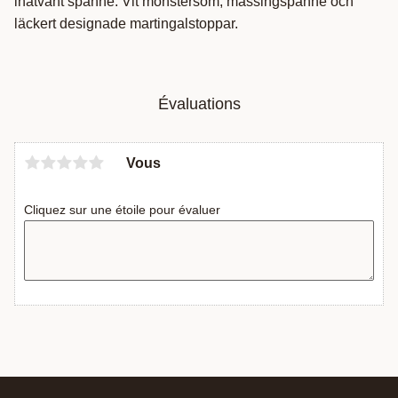
inåtvänt spänne. Vit mönstersöm, mässingspänne och
läckert designade martingalstoppar.
Évaluations
Vous
Cliquez sur une étoile pour évaluer