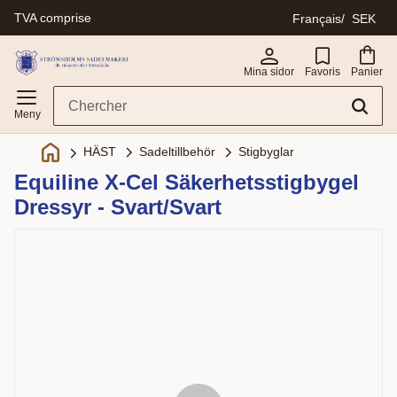
TVA comprise
Français
SEK
Menu
Mina sidor
Favoris
Panier
Sadeltillbehör
Stigbyglar
HÄST
Equiline X-Cel Säkerhetsstigbygel
Dressyr - Svart/Svart