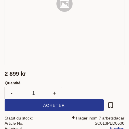
2 899
kr
Quantité
-
+
ACHETER
Ajouter a
Statut du stock
I lager inom 7 arbetsdagar
Article No
SC013PED0500
Fabricant
Equiline