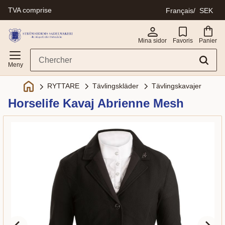
TVA comprise
Français
SEK
Menu
Mina sidor
Favoris
Panier
Tävlingskläder
Tävlingskavajer
RYTTARE
Horselife Kavaj Abrienne Mesh