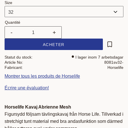
Size
Quantité
-
+
ACHETER
Ajouter a
Statut du stock
I lager inom 7 arbetsdagar
Article No
8081sv32-
Fabricant
Horselife
Montrer tous les produits de Horselife
Écrire une évaluation!
Horselife Kavaj Abrienne Mesh
Figursydd följsam tävlingskavaj från Horse Life. Tillverkad i
stretchigt tunt material med bra andasfunktion som därmed