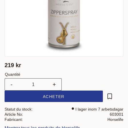
219
kr
Quantité
-
+
ACHETER
Ajouter a
Statut du stock
I lager inom 7 arbetsdagar
Article No
603001
Fabricant
Horselife