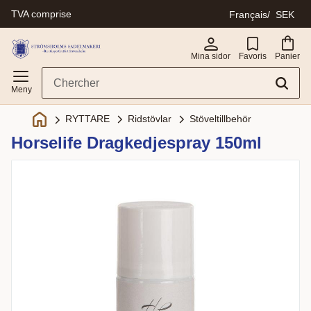
TVA comprise
Français
SEK
Menu
Mina sidor
Favoris
Panier
Ridstövlar
Stöveltillbehör
RYTTARE
Horselife Dragkedjespray 150ml