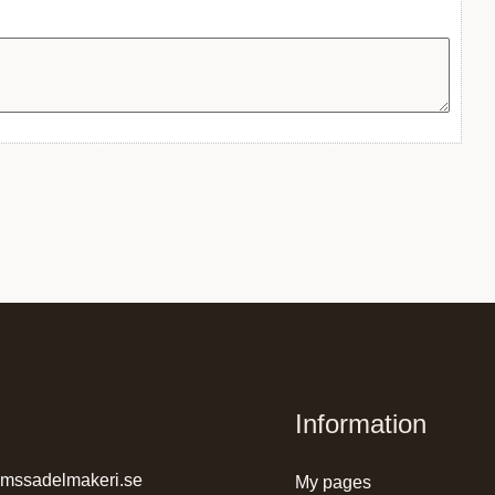
Information
lmssadelmakeri.se
my pages