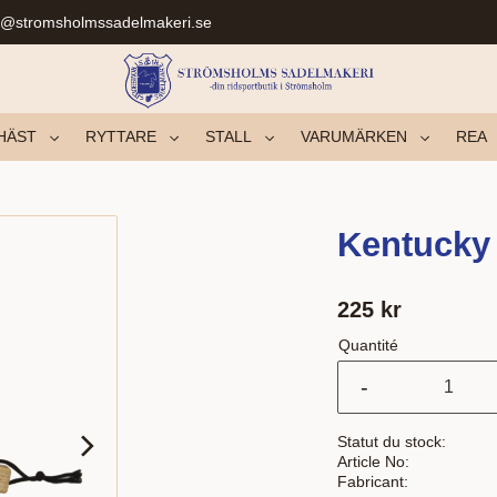
r@stromsholmssadelmakeri.se
HÄST
RYTTARE
STALL
VARUMÄRKEN
REA
Kentucky
225
kr
Quantité
-
Statut du stock
Article No
Fabricant