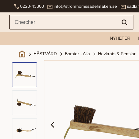
0220-43300
info@stromhomssadelmakeri.se
sadla
NYHETER
Borstar - Alla
Hovkrats & Penslar
HÄSTVÅRD