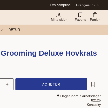
TVA comprise
Français
SEK
Mina sidor
Favoris
Panier
RETUR
 Grooming Deluxe Hovkrats
+
ACHETER
Ajouter a
I lager inom 7 arbetsdagar
82125
Kentucky