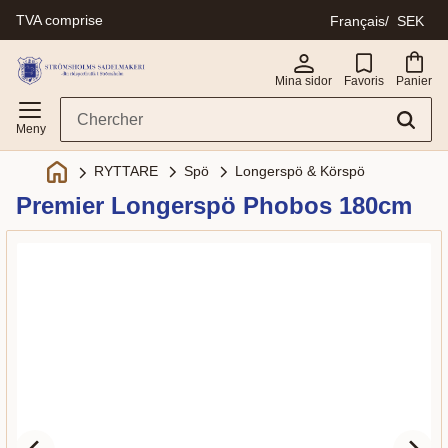
TVA comprise
Français
SEK
Menu
Mina sidor
Favoris
Panier
Spö
Longerspö & Körspö
RYTTARE
Premier Longerspö Phobos 180cm