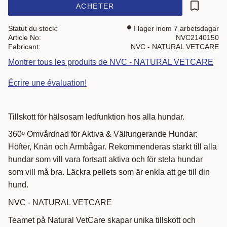
ACHETER
Ajouter a
Statut du stock
I lager inom 7 arbetsdagar
Article No
NVC2140150
Fabricant
NVC - NATURAL VETCARE
Montrer tous les produits de NVC - NATURAL VETCARE
Écrire une évaluation!
Tillskott för hälsosam ledfunktion hos alla hundar.
360ᵒ Omvårdnad för Aktiva & Välfungerande Hundar:
Höfter, Knän och Armbågar. Rekommenderas starkt till alla
hundar som vill vara fortsatt aktiva och för stela hundar
som vill må bra. Läckra pellets som är enkla att ge till din
hund.
NVC - NATURAL VETCARE
Teamet på Natural VetCare skapar unika tillskott och