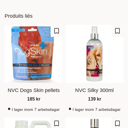
Produits liés
Ajouter aux favoris
Ajout
NVC Dogs Skin pellets
NVC Silky 300ml
185
kr
139
kr
I lager inom 7 arbetsdagar
I lager inom 7 arbetsdagar
Ajouter aux favoris
Ajout