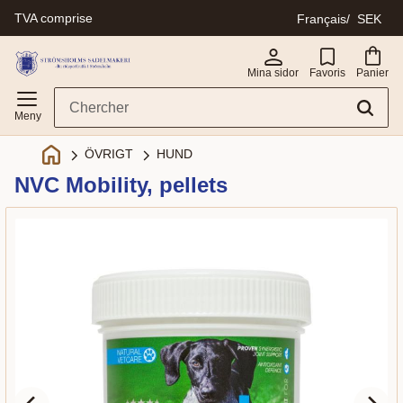
TVA comprise
Français
SEK
Menu
Mina sidor
Favoris
Panier
ÖVRIGT
HUND
NVC Mobility, pellets