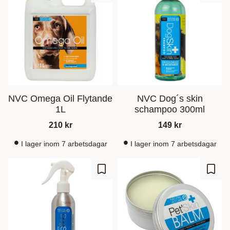
NVC Omega Oil Flytande
NVC Dog´s skin
1L
schampoo 300ml
210
kr
149
kr
I lager inom 7 arbetsdagar
I lager inom 7 arbetsdagar
Ajouter aux favoris
Ajout