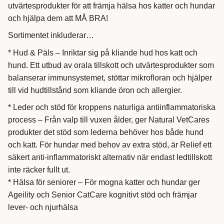
utvärtesprodukter för att främja hälsa hos katter och hundar
och hjälpa dem att MÅ BRA!
Sortimentet inkluderar…
* Hud & Päls – Inriktar sig på kliande hud hos katt och
hund. Ett utbud av orala tillskott och utvärtesprodukter som
balanserar immunsystemet, stöttar mikrofloran och hjälper
till vid hudtillstånd som kliande öron och allergier.
* Leder och stöd för kroppens naturliga antiinflammatoriska
process – Från valp till vuxen ålder, ger Natural VetCares
produkter det stöd som lederna behöver hos både hund
och katt. För hundar med behov av extra stöd, är Relief ett
säkert anti-inflammatoriskt alternativ när endast ledtillskott
inte räcker fullt ut.
* Hälsa för seniorer – För mogna katter och hundar ger
Ageility och Senior CatCare kognitivt stöd och främjar
lever- och njurhälsa