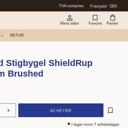
TVA comprise
Français
SEK
Mina sidor
Favoris
Panier
RETUR
d Stigbygel ShieldRup
m Brushed
+
ACHETER
Ajouter a
I lager inom 7 arbetsdagar