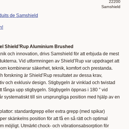
22200
Samshield
oduits de Samshield
n!
el Shield’Rup Aluminium Brushed
ik och innovation, drivs Samshield för att erbjuda de mest
odukterna. Vid utformningen av Shield’Rup var uppdraget att
som kombinerar säkerhet, teknik, komfort och prestanda.
ch forskning är Shield’Rup resultatet av dessa krav,
tiv och exklusiv design. Stigbygeln är vinklad och twistad
tt fånga upp stigbygeln. Stigbygeln öppnas i 180 ° vid
r systematiskt till sin ursprungliga position med hjälp av en
tplattor: standardgrepp eller extra grepp (med spikar)
lper skänkelns position för att få en så rätt och optimal
som möjligt. Utmärkt chock- och vibrationsabsorption för