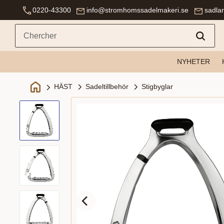
0220-43300
info@stromhomssadelmakeri.se
sadla
NYHETER
Sadeltillbehör
Stigbyglar
HÄST