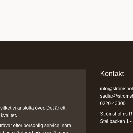
Kontakt
info@stromsho
sadlar@stroms
0220-43300
ilket vi är stolta över. Det är ett
Strömsholms Ri
kvalitet.
Stallbacken 1 -
rävar efter personlig service, nära
dd och värderad. Hos oss är varje