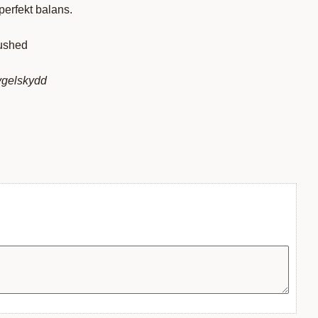
perfekt balans.
rushed
bygelskydd