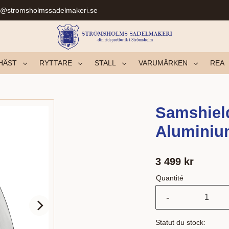
r@stromsholmssadelmakeri.se
HÄST
RYTTARE
STALL
VARUMÄRKEN
REA
Samshiel
Aluminiu
3 499
kr
Quantité
-
Statut du stock