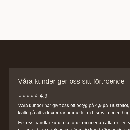
Våra kunder ger oss sitt förtroende
⭐️⭐️⭐️⭐️⭐️ 4,9
Våra kunder har givit oss ett betyg på 4,9 på Trustpilot, v
kvitto på att vi levererar produkter och service med hög 
För oss handlar kundrelationer om mer än affärer – vi st
dialog och en upplevelse där varje kund känner sig se