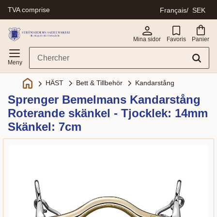
TVA comprise
Français
SEK
Menu
Mina sidor
Favoris
Panier
Bett & Tillbehör
Kandarstång
HÄST
Sprenger Bemelmans Kandarstång
Roterande skänkel - Tjocklek: 14mm
Skänkel: 7cm