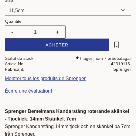
Size
Quantité
-
+
ACHETER
Ajouter a
Statut du stock
I lager inom 7 arbetsdagar
Article No
42319115.
Fabricant
Sprenger
Montrer tous les produits de Sprenger
Écrire une évaluation!
Sprenger Bemelmans Kandarstång roterande skänkel
- Tjocklek: 14mm Skänkel: 7cm
Sprenger Kandarstång 14mm tjock och en skänkel på 7cm
från Sprenger.